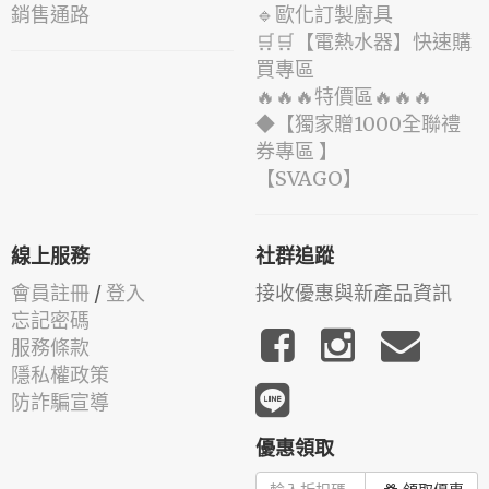
銷售通路
🔹歐化訂製廚具
🛒🛒【電熱水器】快速購
買專區
🔥🔥🔥特價區🔥🔥🔥
◆【獨家贈1000全聯禮
券專區 】
️【SVAGO】️
線上服務
社群追蹤
會員註冊
/
登入
接收優惠與新產品資訊
忘記密碼
服務條款
隱私權政策
防詐騙宣導
優惠領取