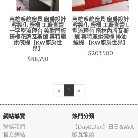
高雄系統廚具 廚房設計
高雄系統廚具 廚房設計
客製化 廚櫃 工廠直營
客製化 廚櫃 工廠直營 L
一字型流理台 美耐門板
型流理台 搭林內牌瓦斯
搭櫻花牌瓦斯爐 喜特麗
爐 喜特麗烘碗機 排油
烘碗機【KW廚房世
煙機 【KW廚房世界】
界】
$203,500
$88,750
«
1
»
網站導覽
熱門分類
聯絡我們
️【Day&Day】️日日&AVA
官方網站
歐瓦龍頭