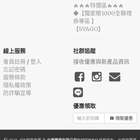
🔥🔥🔥特價區🔥🔥🔥
◆【獨家贈1000全聯禮
券專區 】
️【SVAGO】️
線上服務
社群追蹤
會員註冊
/
登入
接收優惠與新產品資訊
忘記密碼
服務條款
隱私權政策
防詐騙宣導
優惠領取
領取優惠