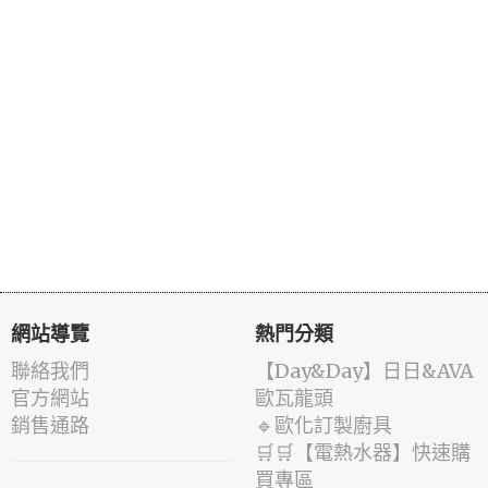
網站導覽
熱門分類
聯絡我們
️【Day&Day】️日日&AVA
官方網站
歐瓦龍頭
銷售通路
🔹歐化訂製廚具
🛒🛒【電熱水器】快速購
買專區