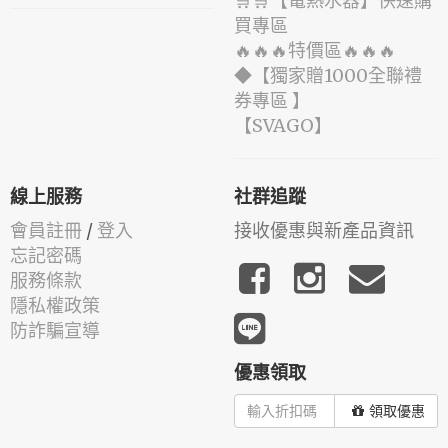
🛒🛒【電熱水器】快速購
買專區
🔥🔥🔥特價區🔥🔥🔥
◆【獨家贈1000全聯禮
券專區 】
️【SVAGO】️
線上服務
社群追蹤
會員註冊
/
登入
接收優惠與新產品資訊
忘記密碼
服務條款
隱私權政策
防詐騙宣導
優惠領取
領取優惠