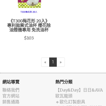
《T300梅花形 20入》
專利拋棄式油杯 櫻花除
油煙機專用 免洗油杯
$103
«
1
»
網站導覽
熱門分類
聯絡我們
️【Day&Day】️日日&AVA
官方網站
歐瓦龍頭
銷售通路
🔹歐化訂製廚具