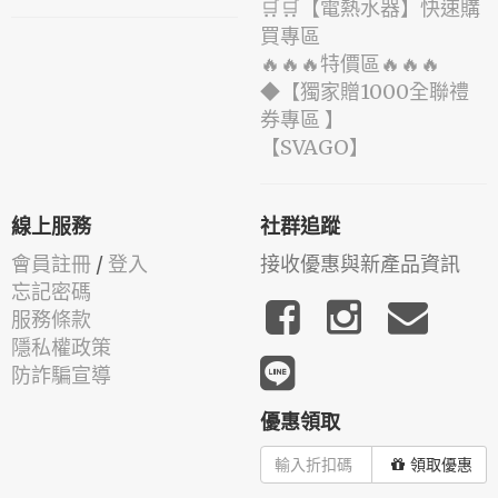
🛒🛒【電熱水器】快速購
買專區
🔥🔥🔥特價區🔥🔥🔥
◆【獨家贈1000全聯禮
券專區 】
️【SVAGO】️
線上服務
社群追蹤
會員註冊
/
登入
接收優惠與新產品資訊
忘記密碼
服務條款
隱私權政策
防詐騙宣導
優惠領取
領取優惠