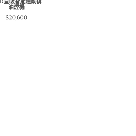
4D直吸智能連動排
油煙機
$20,600