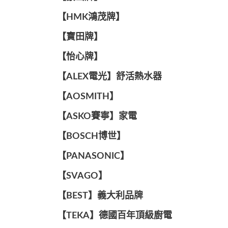
【HMK鴻茂牌】
【寶田牌】
️【怡心牌】️
️️【ALEX電光】舒活熱水器️️
【AOSMITH】
【ASKO賽寧】家電
【BOSCH博世】
️【PANASONIC】️
️【SVAGO】️
️【BEST】️義大利品牌
️【TEKA】️德國百年頂級廚電