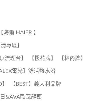
【海爾 HAIER 】
出清專區】
具/流理台】
【櫻花牌】
【林內牌】
️【ALEX電光】舒活熱水器️️
O】️
️【BEST】️義大利品牌
️日日&AVA歐瓦龍頭