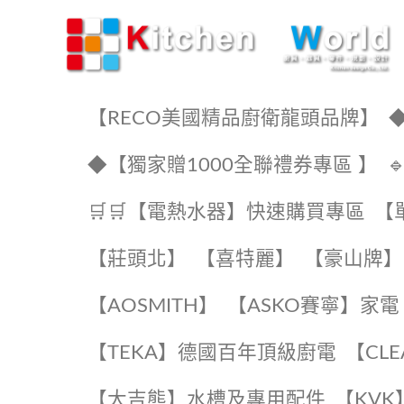
KW廚房世界
【RECO美國精品廚衛龍頭品牌】
◆
◆【獨家贈1000全聯禮券專區 】
🛒🛒【電熱水器】快速購買專區
【
【莊頭北】
【喜特麗】
【豪山牌】
【AOSMITH】
【ASKO賽寧】家電
️【TEKA】️德國百年頂級廚電
️【CL
【大吉熊】水槽及專用配件
️【KV