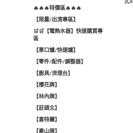
式
🔥🔥🔥特價區🔥🔥🔥
【限量/出清專區】
🛒🛒【電熱水器】快速購買專
區
【單口爐/快速爐】
【零件/配件/調整器】
【廚具/流理台】
【櫻花牌】
【林內牌】
【莊頭北】
【喜特麗】
【豪山牌】