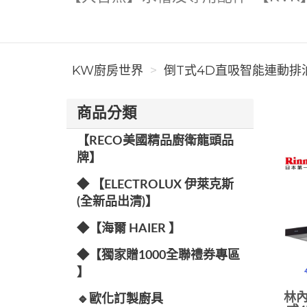
KW廚房世界
倒T式4D直吸智能連動排油
商品分類
【RECO美國精品廚衛龍頭品
牌】
◆ 【ELECTROLUX 伊萊克斯
(全新品出清)】
◆【海爾 HAIER 】
◆【獨家贈1000全聯禮券專區
】
林內
🔹歐化訂製廚具