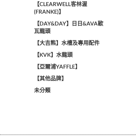
️【CLEARWELL客林渥
(FRANKE)】️
️【DAY&DAY】️日日&AVA歐
瓦龍頭
【大吉熊】水槽及專用配件
️【KVK】水龍頭️
【亞爾浦YAFFLE】
️【其他品牌】️
未分類