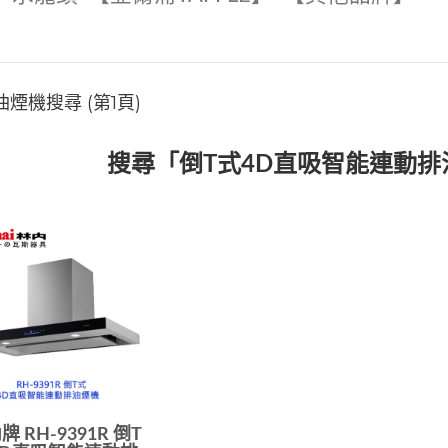
煙機搜尋 (第1頁)
搜尋「倒T式4D直吸智能連動
牌 RH-9391R 倒T