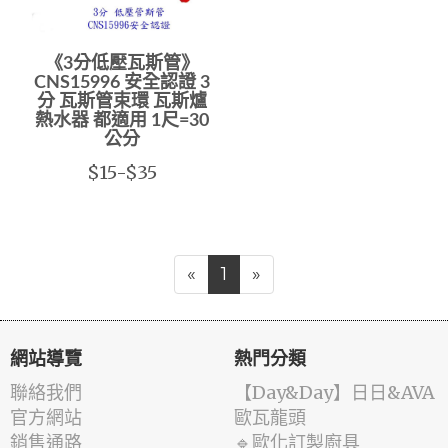
《3分低壓瓦斯管》
CNS15996 安全認證 3
分 瓦斯管束環 瓦斯爐
熱水器 都適用 1尺=30
公分
$15-$35
«
1
»
網站導覽
熱門分類
聯絡我們
️【Day&Day】️日日&AVA
官方網站
歐瓦龍頭
銷售通路
🔹歐化訂製廚具