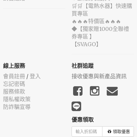
🛒🛒【電熱水器】快速購
買專區
🔥🔥🔥特價區🔥🔥🔥
◆【獨家贈1000全聯禮
券專區 】
️【SVAGO】️
線上服務
社群追蹤
會員註冊
/
登入
接收優惠與新產品資訊
忘記密碼
服務條款
隱私權政策
防詐騙宣導
優惠領取
領取優惠