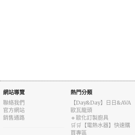
網站導覽
熱門分類
聯絡我們
️【Day&Day】️日日&AVA
官方網站
歐瓦龍頭
銷售通路
🔹歐化訂製廚具
🛒🛒【電熱水器】快速購
買專區