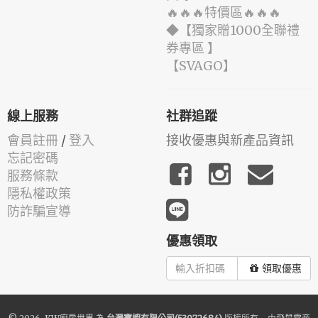
🔥🔥🔥特價區🔥🔥🔥
◆【獨家贈1000全聯禮
券專區 】
️【SVAGO】️
線上服務
社群追蹤
會員註冊
/
登入
接收優惠與新產品資訊
忘記密碼
服務條款
隱私權政策
防詐騙宣導
優惠領取
領取優惠