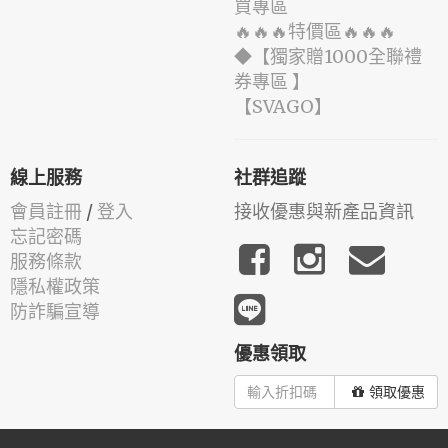
買專區
🔥🔥🔥特價區🔥🔥🔥
◆【獨家贈1000全聯禮
券專區 】
️【SVAGO】️
線上服務
社群追蹤
會員註冊
/
登入
接收優惠與新產品資訊
忘記密碼
服務條款
隱私權政策
防詐騙宣導
優惠領取
領取優惠