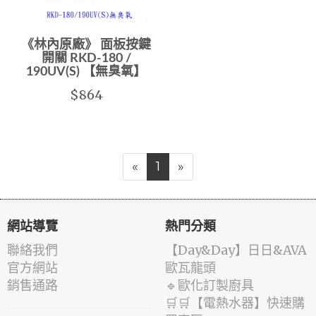
《林內原廠》 面板按鍵
開關 RKD-180 /
190UV(S) 【無臭氧】
$864
«
1
»
網站導覽
熱門分類
聯絡我們
️【Day&Day】️日日&AVA
官方網站
歐瓦龍頭
銷售通路
🔹歐化訂製廚具
🛒🛒【電熱水器】快速購