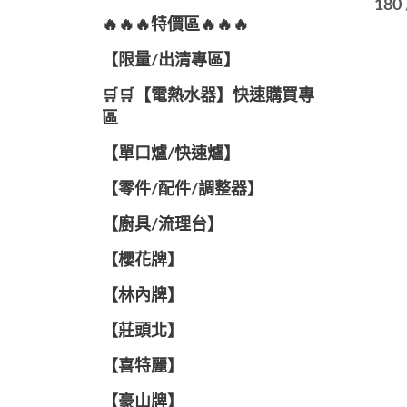
180
🔥🔥🔥特價區🔥🔥🔥
【限量/出清專區】
🛒🛒【電熱水器】快速購買專
區
【單口爐/快速爐】
【零件/配件/調整器】
【廚具/流理台】
【櫻花牌】
【林內牌】
【莊頭北】
【喜特麗】
【豪山牌】