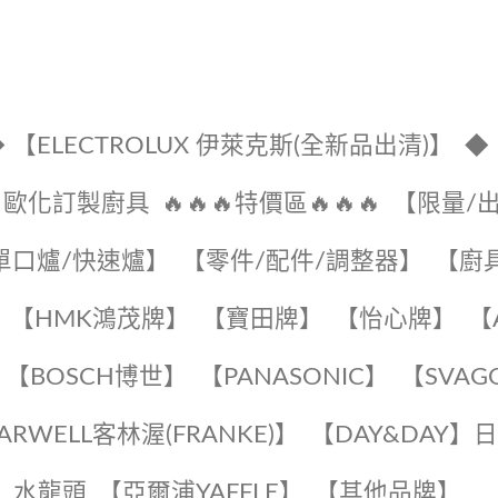
 【ELECTROLUX 伊萊克斯(全新品出清)】
◆
🔹歐化訂製廚具
🔥🔥🔥特價區🔥🔥🔥
【限量/
單口爐/快速爐】
【零件/配件/調整器】
【廚
【HMK鴻茂牌】
【寶田牌】
️【怡心牌】️
️
【BOSCH博世】
️【PANASONIC】️
️【SVAG
EARWELL客林渥(FRANKE)】️
️【DAY&DAY】
K】水龍頭️
【亞爾浦YAFFLE】
️【其他品牌】️