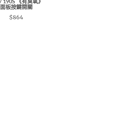
 / 190S 《有臭氧》
面板按鍵開關
$864