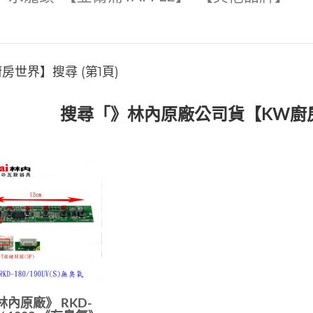
世界】搜尋 (第1頁)
搜尋「》林內原廠公司貨【KW廚
林內原廠》 RKD-