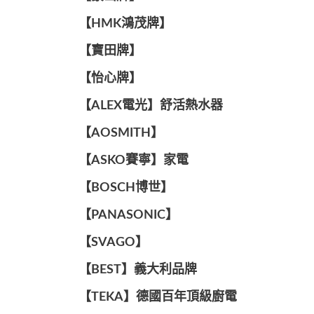
【HMK鴻茂牌】
【寶田牌】
️【怡心牌】️
️️【ALEX電光】舒活熱水器️️
【AOSMITH】
【ASKO賽寧】家電
【BOSCH博世】
️【PANASONIC】️
️【SVAGO】️
️【BEST】️義大利品牌
️【TEKA】️德國百年頂級廚電