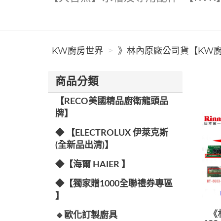
KW廚房世界
》林內原廠公司貨【KW廚房
商品分類
【RECO美國精品廚衛龍頭品
牌】
◆ 【ELECTROLUX 伊萊克斯
(全新品出清)】
◆【海爾 HAIER 】
◆【獨家贈1000全聯禮券專區
】
《
🔹歐化訂製廚具