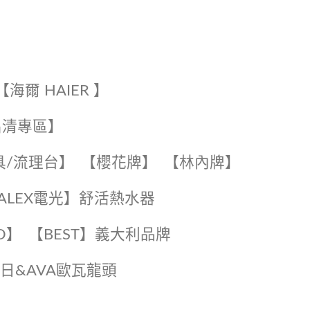
【海爾 HAIER 】
出清專區】
具/流理台】
【櫻花牌】
【林內牌】
️【ALEX電光】舒活熱水器️️
O】️
️【BEST】️義大利品牌
️日日&AVA歐瓦龍頭