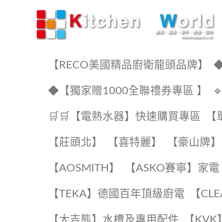
KW廚房世界
【RECO美國精品廚衛龍頭品牌】
◆
◆【獨家贈1000全聯禮券專區 】
🛒🛒【電熱水器】快速購買專區
【
【莊頭北】
【喜特麗】
【豪山牌】
【AOSMITH】
【ASKO賽寧】家電
️【TEKA】️德國百年頂級廚電
️【CL
【大吉熊】水槽及專用配件
️【KV