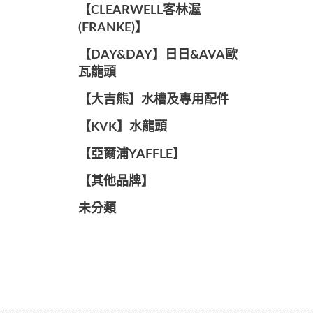
️【CLEARWELL客林渥
(FRANKE)】️
️【DAY&DAY】️日日&AVA歐
瓦龍頭
【大吉熊】水槽及專用配件
️【KVK】水龍頭️
【亞爾浦YAFFLE】
️【其他品牌】️
未分類