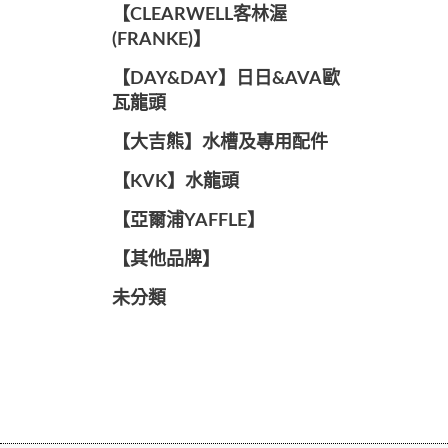
️【CLEARWELL客林渥
(FRANKE)】️
️【DAY&DAY】️日日&AVA歐
瓦龍頭
【大吉熊】水槽及專用配件
️【KVK】水龍頭️
【亞爾浦YAFFLE】
️【其他品牌】️
未分類