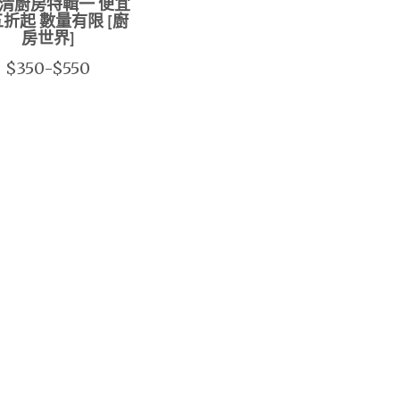
清廚房特輯一 便宜
五折起 數量有限 [廚
房世界]
$350-$550