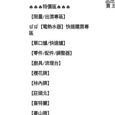
品出
賣 
🔥🔥🔥特價區🔥🔥🔥
【限量/出清專區】
🛒🛒【電熱水器】快速購買專
區
【單口爐/快速爐】
【零件/配件/調整器】
【廚具/流理台】
【櫻花牌】
【林內牌】
【莊頭北】
【喜特麗】
【豪山牌】