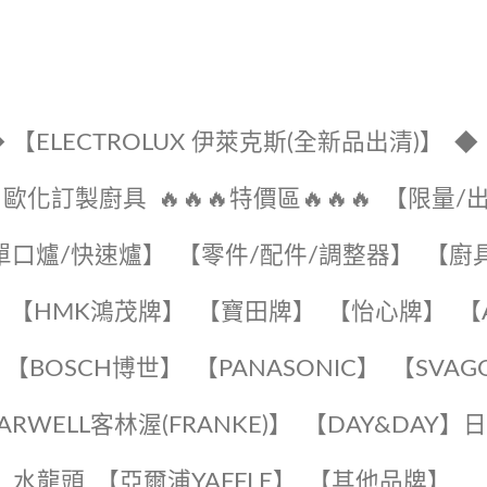
 【ELECTROLUX 伊萊克斯(全新品出清)】
◆
🔹歐化訂製廚具
🔥🔥🔥特價區🔥🔥🔥
【限量/
單口爐/快速爐】
【零件/配件/調整器】
【廚
【HMK鴻茂牌】
【寶田牌】
️【怡心牌】️
️
【BOSCH博世】
️【PANASONIC】️
️【SVAG
EARWELL客林渥(FRANKE)】️
️【DAY&DAY】
K】水龍頭️
【亞爾浦YAFFLE】
️【其他品牌】️