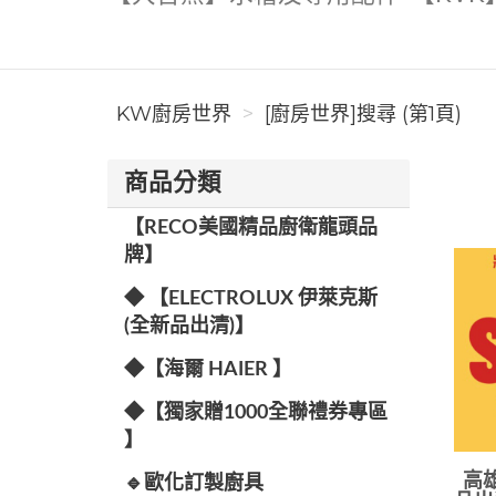
KW廚房世界
[廚房世界]搜尋 (第1頁)
商品分類
【RECO美國精品廚衛龍頭品
牌】
◆ 【ELECTROLUX 伊萊克斯
(全新品出清)】
◆【海爾 HAIER 】
◆【獨家贈1000全聯禮券專區
】
高雄
🔹歐化訂製廚具