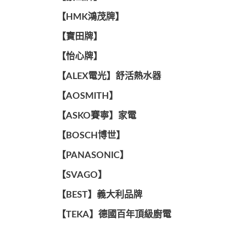
【HMK鴻茂牌】
【寶田牌】
️【怡心牌】️
️️【ALEX電光】舒活熱水器️️
【AOSMITH】
【ASKO賽寧】家電
【BOSCH博世】
️【PANASONIC】️
️【SVAGO】️
️【BEST】️義大利品牌
️【TEKA】️德國百年頂級廚電