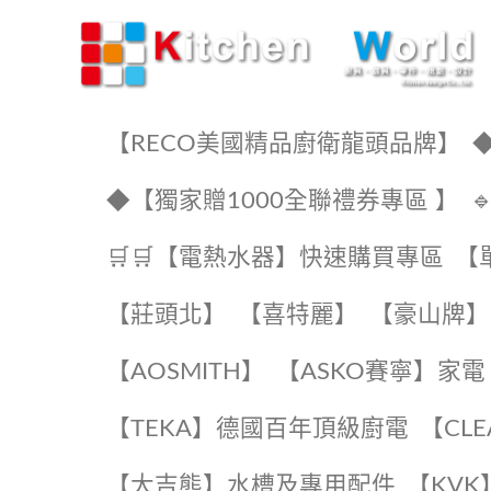
KW廚房世界
【RECO美國精品廚衛龍頭品牌】
◆
◆【獨家贈1000全聯禮券專區 】
🛒🛒【電熱水器】快速購買專區
【
【莊頭北】
【喜特麗】
【豪山牌】
【AOSMITH】
【ASKO賽寧】家電
️【TEKA】️德國百年頂級廚電
️【CL
【大吉熊】水槽及專用配件
️【KV