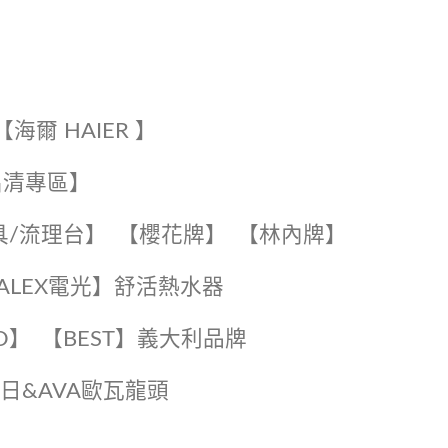
【海爾 HAIER 】
出清專區】
具/流理台】
【櫻花牌】
【林內牌】
️【ALEX電光】舒活熱水器️️
O】️
️【BEST】️義大利品牌
️日日&AVA歐瓦龍頭