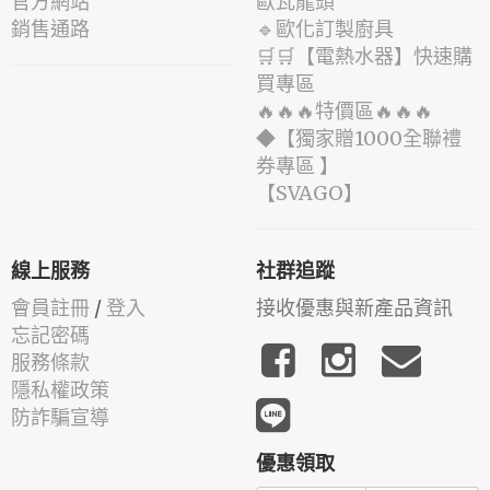
官方網站
歐瓦龍頭
銷售通路
🔹歐化訂製廚具
🛒🛒【電熱水器】快速購
買專區
🔥🔥🔥特價區🔥🔥🔥
◆【獨家贈1000全聯禮
券專區 】
️【SVAGO】️
線上服務
社群追蹤
會員註冊
/
登入
接收優惠與新產品資訊
忘記密碼
服務條款
隱私權政策
防詐騙宣導
優惠領取