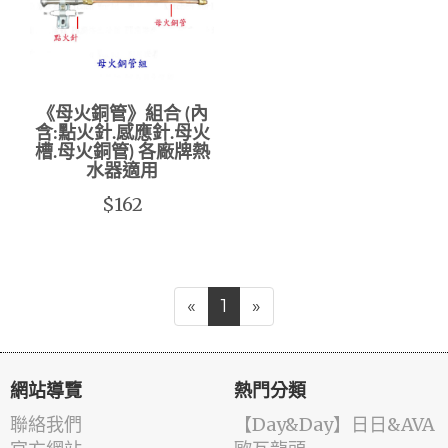
《母火銅管》組合 (內
含:點火針.感應針.母火
槽.母火銅管) 各廠牌熱
水器適用
$162
«
1
»
網站導覽
熱門分類
聯絡我們
️【Day&Day】️日日&AVA