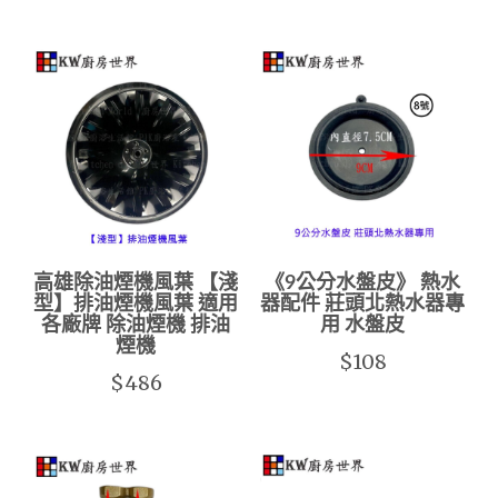
高雄除油煙機風葉 【淺
《9公分水盤皮》 熱水
型】排油煙機風葉 適用
器配件 莊頭北熱水器專
各廠牌 除油煙機 排油
用 水盤皮
煙機
$108
$486