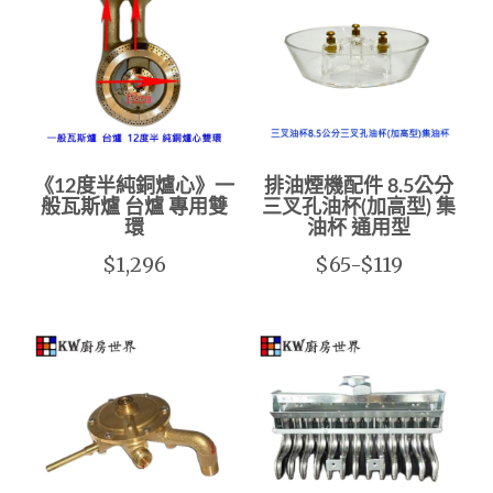
《12度半純銅爐心》一
排油煙機配件 8.5公分
般瓦斯爐 台爐 專用雙
三叉孔油杯(加高型) 集
環
油杯 通用型
$1,296
$65-$119