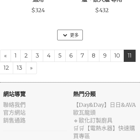
適用
爐、嵌入爐 專用
$324
$432
更多
«
1
2
3
4
5
6
7
8
9
10
11
12
13
»
網站導覽
熱門分類
聯絡我們
️【Day&Day】️日日&AVA
官方網站
歐瓦龍頭
銷售通路
🔹歐化訂製廚具
🛒🛒【電熱水器】快速購
買專區