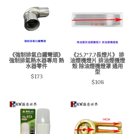
《強制排氣白鐵彎頭》
《25.7*7.7長燈片》 排
強制排氣熱水器專用 熱
油煙機燈片 排油煙機燈
水器零件
殼 除油煙機燈罩 通用
型
$173
$108