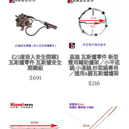
《23度崁入安全開關》
高雄 瓦斯爐零件 新型
瓦斯爐零件 瓦斯爐安全
雙用輔助爐架／小平底
開關組
鍋.小湯鍋.炒菜鍋專用
／適用6腳瓦斯爐爐架
$691
$216