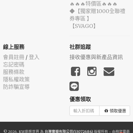
🔥🔥🔥特價區🔥🔥🔥
◆【獨家贈1000全聯禮
券專區 】
️【SVAGO】️
線上服務
社群追蹤
會員註冊
/
登入
接收優惠與新產品資訊
忘記密碼
服務條款
隱私權政策
防詐騙宣導
優惠領取
領取優惠
© 2026.
KW廚房世界
為
台灣寶櫥有限公司(53072684)
版權所有 - 由
飛鼠電商