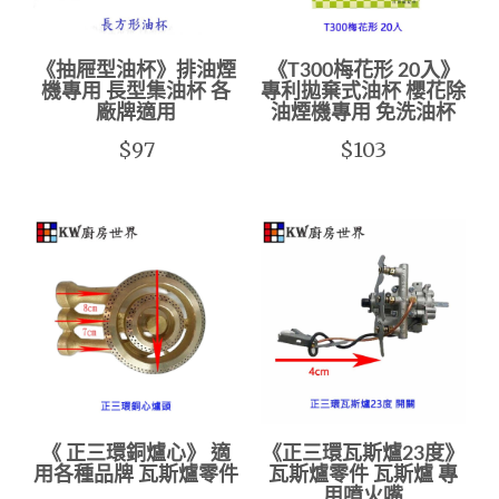
《抽屜型油杯》排油煙
《T300梅花形 20入》
機專用 長型集油杯 各
專利拋棄式油杯 櫻花除
廠牌適用
油煙機專用 免洗油杯
$97
$103
《 正三環銅爐心》 適
《正三環瓦斯爐23度》
用各種品牌 瓦斯爐零件
瓦斯爐零件 瓦斯爐 專
用噴火嘴