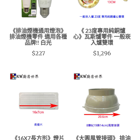
《排油煙機通用燈泡》
《 23度專用純銅爐
排油煙機零件 適用各種
心》瓦斯爐零件 一般崁
品牌!! 白光
入爐雙環
$227
$1,296
《16X7長方形》燈片
《大圓風管接頭》 排油