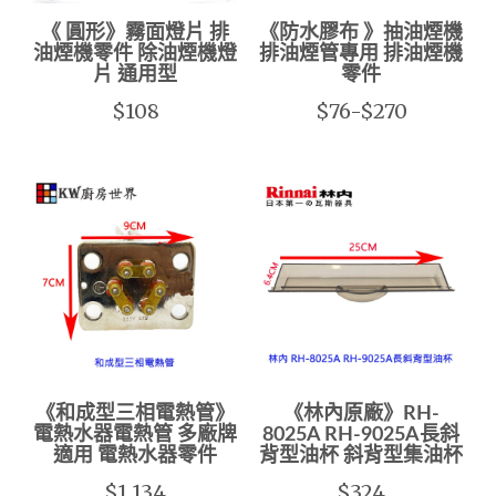
《 圓形》霧面燈片 排
《防水膠布 》抽油煙機
油煙機零件 除油煙機燈
排油煙管專用 排油煙機
片 通用型
零件
$108
$76-$270
《和成型三相電熱管》
《林內原廠》RH-
電熱水器電熱管 多廠牌
8025A RH-9025A長斜
適用 電熱水器零件
背型油杯 斜背型集油杯
$1,134
$324