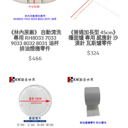
《林內原廠》 自動清洗
《普通加長型 45cm》
專用 RH8033 7033
檯面爐 專用 感應針 沙
9033 8032 8031 油杯
漠針 瓦斯爐零件
排油煙機零件
$324
$486