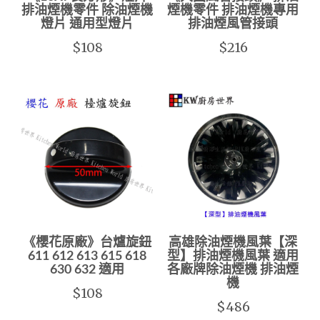
排油煙機零件 除油煙機
煙機零件 排油煙機專用
燈片 通用型燈片
排油煙風管接頭
$108
$216
《櫻花原廠》台爐旋鈕
高雄除油煙機風葉【深
611 612 613 615 618
型】排油煙機風葉 適用
630 632 適用
各廠牌除油煙機 排油煙
機
$108
$486