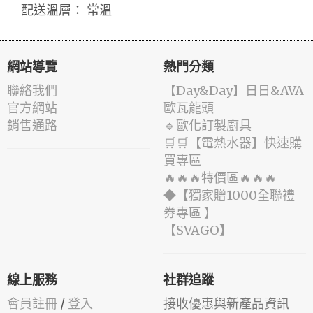
配送溫層： 常溫
網站導覽
熱門分類
聯絡我們
️【Day&Day】️日日&AVA
官方網站
歐瓦龍頭
銷售通路
🔹歐化訂製廚具
🛒🛒【電熱水器】快速購
買專區
🔥🔥🔥特價區🔥🔥🔥
◆【獨家贈1000全聯禮
券專區 】
️【SVAGO】️
線上服務
社群追蹤
會員註冊
/
登入
接收優惠與新產品資訊