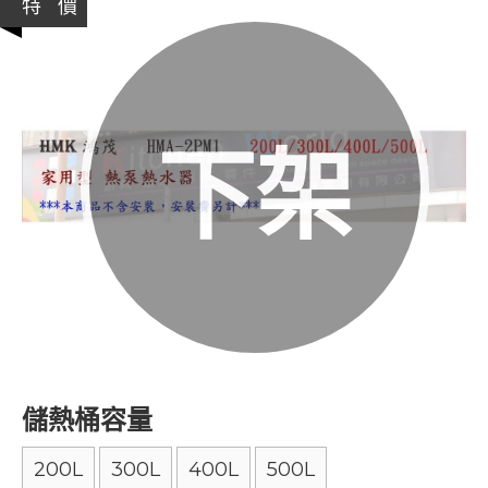
特 價
下架
儲熱桶容量
200L
300L
400L
500L