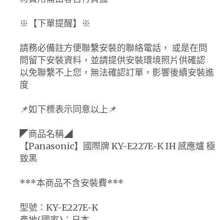
※【下單提醒】※
請務必備註方便聯繫安裝的聯絡電話， 或是在問
問留下安裝資料，並請提供安裝環境照片供確認
以免聯繫不上您，無法確認訂單，影響後續安裝進
度
📌如下標表示同意以上📌
◤商品名稱◢
【Panasonic】國際牌 KY-E227E-K IH 感應爐 極
致黑
***本商品不含安裝費***
型號：KY-E227E-K
產地(國家)：日本