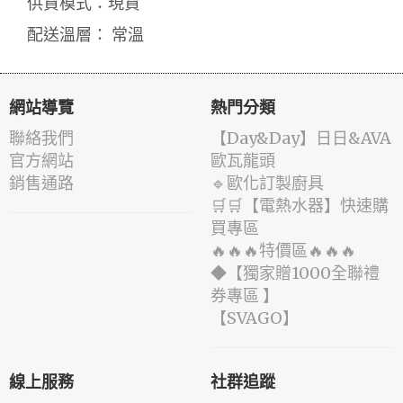
供貨模式：現貨
配送溫層： 常溫
網站導覽
熱門分類
聯絡我們
️【Day&Day】️日日&AVA
官方網站
歐瓦龍頭
銷售通路
🔹歐化訂製廚具
🛒🛒【電熱水器】快速購
買專區
🔥🔥🔥特價區🔥🔥🔥
◆【獨家贈1000全聯禮
券專區 】
️【SVAGO】️
線上服務
社群追蹤