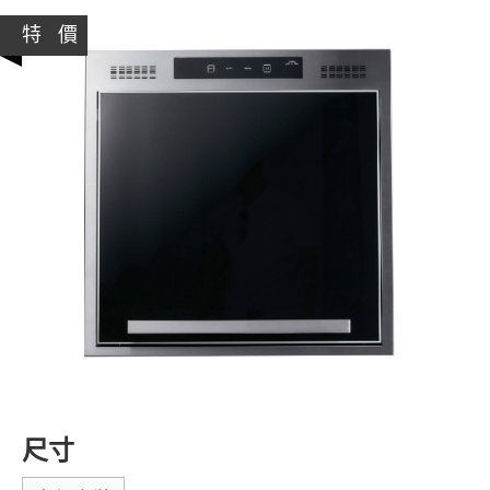
特 價
尺寸