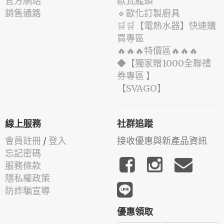
官方網站
歐瓦龍頭
銷售通路
🔹歐化訂製廚具
🛒🛒【電熱水器】快速購
買專區
🔥🔥🔥特價區🔥🔥🔥
◆【獨家贈1000全聯禮
券專區 】
️【SVAGO】️
線上服務
社群追蹤
會員註冊
/
登入
接收優惠與新產品資訊
忘記密碼
服務條款
隱私權政策
防詐騙宣導
優惠領取