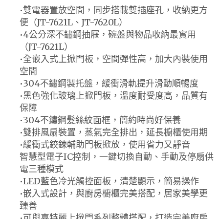
•雙電器置放空間，同步搭載雙插座孔，收納更方
便（JT-7621L、JT-7620L）
•4公分深不鏽鋼抽屜，碗盤與物品收納最實用
（JT-7621L）
•全嵌入式上掀門板，空間彈性高，加大內裝使用
空間
•304不鏽鋼製托盤，緩衝滑軌提升滑動順暢度
•黑色強化玻璃上掀門板，溫度耐受度高，品質有
保障
•304不鏽鋼髮絲紋面框，簡約時尚好保養
•雙排風扇裝置，蒸氣完全排出，延長櫥櫃使用期
•緩衝式鉸鍊輔助門板掀放，使用省力又靜音
智慧型電子IC控制，一鍵切換自動、手動及停扇供
電三種模式
•LED藍色冷光觸控面板，清楚顯示，簡易操作
•嵌入式設計，與廚房櫥櫃完美搭配，居家美學更
臻善
•可與喜特麗上掀門系列整體搭配，打造完美廚房