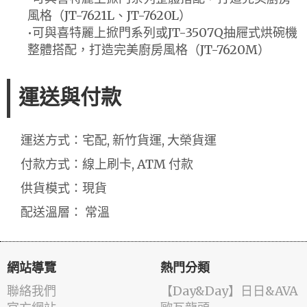
風格（JT-7621L、JT-7620L）
•可與喜特麗上掀門系列或JT-3507Q抽屜式烘碗機
整體搭配，打造完美廚房風格（JT-7620M）
運送與付款
運送方式：宅配, 新竹貨運, 大榮貨運
付款方式：線上刷卡, ATM 付款
供貨模式：現貨
配送溫層： 常溫
網站導覽
熱門分類
聯絡我們
️【Day&Day】️日日&AVA