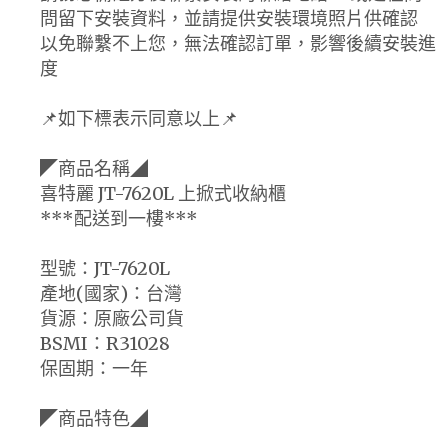
問留下安裝資料，並請提供安裝環境照片供確認
以免聯繫不上您，無法確認訂單，影響後續安裝進
度
📌如下標表示同意以上📌
◤商品名稱◢
喜特麗 JT-7620L 上掀式收納櫃
***配送到一樓***
型號：JT-7620L
產地(國家)：台灣
貨源：原廠公司貨
BSMI：R31028
保固期：一年
◤商品特色◢