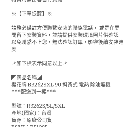
※【下單提醒】※
請務必備註方便聯繫安裝的聯絡電話， 或是在問
問留下安裝資料，並請提供安裝環境照片供確認
以免聯繫不上您，無法確認訂單，影響後續安裝進
度
📌如下標表示同意以上📌
◤商品名稱◢
櫻花牌 R3262SXL 90 斜背式 電熱 除油煙機
***配送到一樓***
型號：R3262S/SL/SXL
產地(國家)：台灣
貨源：原廠公司貨