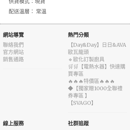
供貨模式：現貨
配送溫層： 常溫
網站導覽
熱門分類
聯絡我們
️【Day&Day】️日日&AVA
官方網站
歐瓦龍頭
銷售通路
🔹歐化訂製廚具
🛒🛒【電熱水器】快速購
買專區
🔥🔥🔥特價區🔥🔥🔥
◆【獨家贈1000全聯禮
券專區 】
️【SVAGO】️
線上服務
社群追蹤