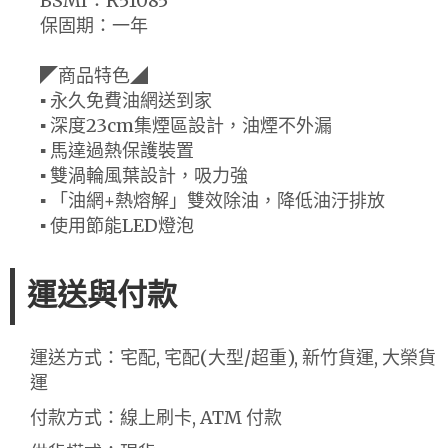
BSMI：R51085
保固期：一年
◤商品特色◢
▪ 永久免費油網送到家
▪ 深度23cm集煙區設計，油煙不外漏
▪ 馬達過熱保護裝置
▪ 雙渦輪風葉設計，吸力強
▪ 「油網+熱熔解」雙效除油，降低油汙排放
▪ 使用節能LED燈泡
運送與付款
運送方式：宅配, 宅配(大型/超重), 新竹貨運, 大榮貨
運
付款方式：線上刷卡, ATM 付款