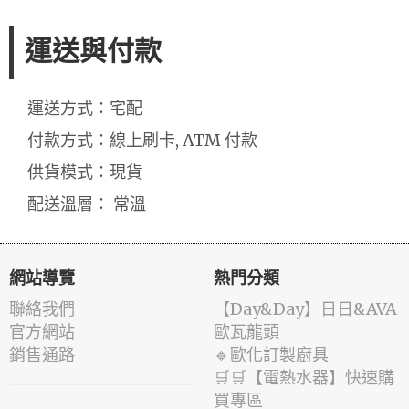
運送與付款
運送方式：宅配
付款方式：線上刷卡, ATM 付款
供貨模式：現貨
配送溫層： 常溫
網站導覽
熱門分類
聯絡我們
️【Day&Day】️日日&AVA
官方網站
歐瓦龍頭
銷售通路
🔹歐化訂製廚具
🛒🛒【電熱水器】快速購
買專區