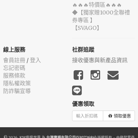
🔥🔥🔥特價區🔥🔥🔥
◆【獨家贈1000全聯禮
券專區 】
️【SVAGO】️
線上服務
社群追蹤
會員註冊
/
登入
接收優惠與新產品資訊
忘記密碼
服務條款
隱私權政策
防詐騙宣導
優惠領取
領取優惠
© 2026.
KW廚房世界
為
台灣寶櫥有限公司(53072684)
版權所有 - 由
飛鼠電商