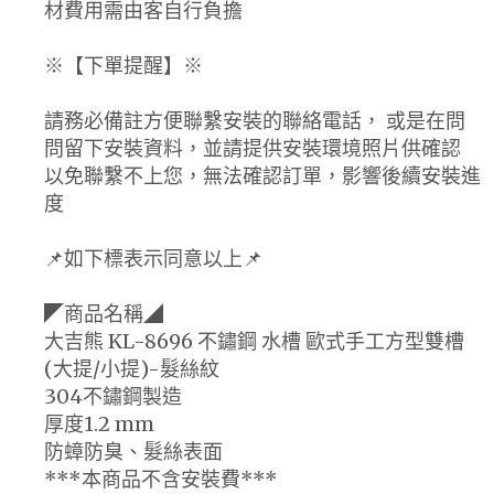
材費用需由客自行負擔
※【下單提醒】※
請務必備註方便聯繫安裝的聯絡電話， 或是在問
問留下安裝資料，並請提供安裝環境照片供確認
以免聯繫不上您，無法確認訂單，影響後續安裝進
度
📌如下標表示同意以上📌
◤商品名稱◢
大吉熊 KL-8696 不鏽鋼 水槽 歐式手工方型雙槽
(大提/小提)-髮絲紋
304不鏽鋼製造
厚度1.2 mm
防蟑防臭、髮絲表面
***本商品不含安裝費***