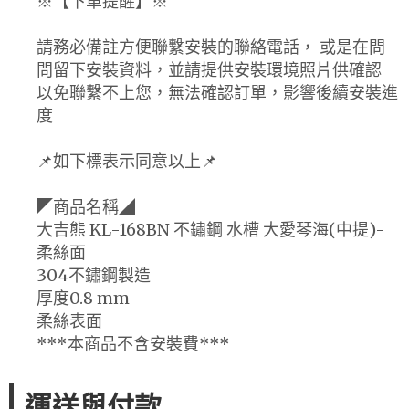
※【下單提醒】※
請務必備註方便聯繫安裝的聯絡電話， 或是在問
問留下安裝資料，並請提供安裝環境照片供確認
以免聯繫不上您，無法確認訂單，影響後續安裝進
度
📌如下標表示同意以上📌
◤商品名稱◢
大吉熊 KL-168BN 不鏽鋼 水槽 大愛琴海(中提)-
柔絲面
304不鏽鋼製造
厚度0.8 mm
柔絲表面
***本商品不含安裝費***
運送與付款