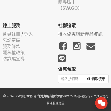
券專區 】
️【SVAGO】️
線上服務
社群追蹤
會員註冊
/
登入
接收優惠與新產品資訊
忘記密碼
服務條款
隱私權政策
防詐騙宣導
優惠領取
領取優惠
© 2026.
KW廚房世界
為
台灣寶櫥有限公司(53072684)
版權所有 - 由
飛鼠電商
雲端服務
建置