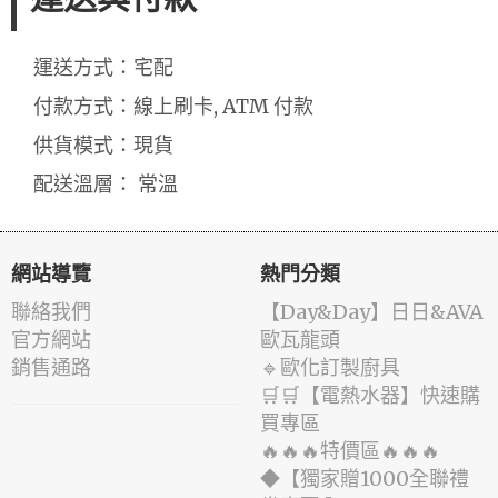
運送方式：宅配
付款方式：線上刷卡, ATM 付款
供貨模式：現貨
配送溫層： 常溫
網站導覽
熱門分類
聯絡我們
️【Day&Day】️日日&AVA
官方網站
歐瓦龍頭
銷售通路
🔹歐化訂製廚具
🛒🛒【電熱水器】快速購
買專區
🔥🔥🔥特價區🔥🔥🔥
◆【獨家贈1000全聯禮