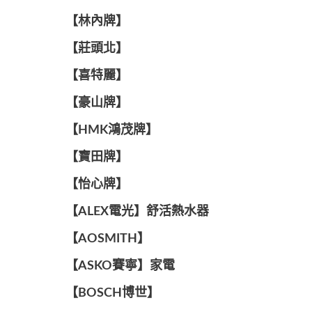
【林內牌】
【莊頭北】
【喜特麗】
【豪山牌】
【HMK鴻茂牌】
【寶田牌】
️【怡心牌】️
️️【ALEX電光】舒活熱水器️️
【AOSMITH】
【ASKO賽寧】家電
【BOSCH博世】