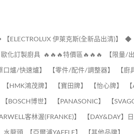
 【ELECTROLUX 伊萊克斯(全新品出清)】
◆
🔹歐化訂製廚具
🔥🔥🔥特價區🔥🔥🔥
【限量/
單口爐/快速爐】
【零件/配件/調整器】
【廚
【HMK鴻茂牌】
【寶田牌】
️【怡心牌】️
️
【BOSCH博世】
️【PANASONIC】️
️【SVAG
EARWELL客林渥(FRANKE)】️
️【DAY&DAY】
K】水龍頭️
【亞爾浦YAFFLE】
️【其他品牌】️