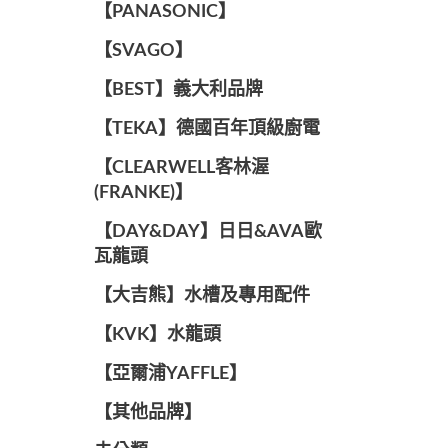
️【PANASONIC】️
️【SVAGO】️
️【BEST】️義大利品牌
️【TEKA】️德國百年頂級廚電
️【CLEARWELL客林渥
(FRANKE)】️
️【DAY&DAY】️日日&AVA歐
瓦龍頭
【大吉熊】水槽及專用配件
️【KVK】水龍頭️
【亞爾浦YAFFLE】
️【其他品牌】️