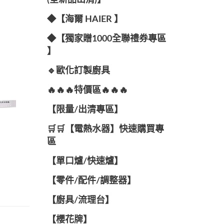
(全新品出清)】
◆【海爾 HAIER 】
◆【獨家贈1000全聯禮券專區
】
🔹歐化訂製廚具
🔥🔥🔥特價區🔥🔥🔥
【限量/出清專區】
🛒🛒【電熱水器】快速購買專
區
【單口爐/快速爐】
【零件/配件/調整器】
【廚具/流理台】
【櫻花牌】