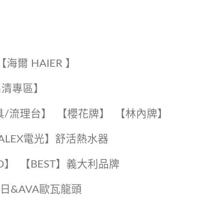
【海爾 HAIER 】
出清專區】
具/流理台】
【櫻花牌】
【林內牌】
️【ALEX電光】舒活熱水器️️
O】️
️【BEST】️義大利品牌
️日日&AVA歐瓦龍頭