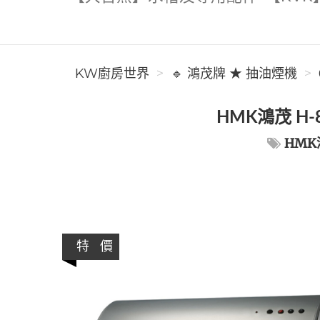
KW廚房世界
🔹 鴻茂牌 ★ 抽油煙機
HMK鴻茂 H-
HMK
特 價