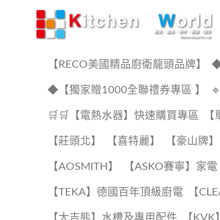
KW廚房世界
【RECO美國精品廚衛龍頭品牌】
◆
◆【獨家贈1000全聯禮券專區 】
🛒🛒【電熱水器】快速購買專區
【
【莊頭北】
【喜特麗】
【豪山牌】
【AOSMITH】
【ASKO賽寧】家電
️【TEKA】️德國百年頂級廚電
️【CL
【大吉熊】水槽及專用配件
️【KV