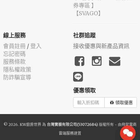
券專區 】
️【SVAGO】️
線上服務
社群追蹤
會員註冊
/
登入
接收優惠與新產品資訊
忘記密碼
服務條款
隱私權政策
防詐騙宣導
優惠領取
領取優惠
© 2026.
KW廚房世界
為
台灣寶櫥有限公司(53072684)
版權所有 - 由
飛鼠電商
雲端服務
建置