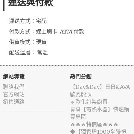
運送與付款
運送方式：宅配
付款方式：線上刷卡, ATM 付款
供貨模式：現貨
配送溫層： 常溫
網站導覽
熱門分類
聯絡我們
️【Day&Day】️日日&AVA
官方網站
歐瓦龍頭
銷售通路
🔹歐化訂製廚具
🛒🛒【電熱水器】快速購
買專區
🔥🔥🔥特價區🔥🔥🔥
◆【獨家贈1000全聯禮