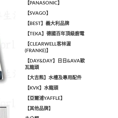
️【PANASONIC】️
️【SVAGO】️
️【BEST】️義大利品牌
️【TEKA】️德國百年頂級廚電
️【CLEARWELL客林渥
(FRANKE)】️
️【DAY&DAY】️日日&AVA歐
瓦龍頭
【大吉熊】水槽及專用配件
️【KVK】水龍頭️
【亞爾浦YAFFLE】
️【其他品牌】️