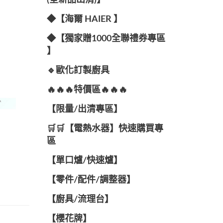
(全新品出清)】
◆【海爾 HAIER 】
◆【獨家贈1000全聯禮券專區
】
🔹歐化訂製廚具
🔥🔥🔥特價區🔥🔥🔥
【限量/出清專區】
🛒🛒【電熱水器】快速購買專
區
【單口爐/快速爐】
【零件/配件/調整器】
【廚具/流理台】
【櫻花牌】