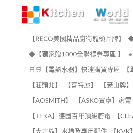
KW廚房世界
【RECO美國精品廚衛龍頭品牌】
◆
◆【獨家贈1000全聯禮券專區 】
🛒🛒【電熱水器】快速購買專區
【
【莊頭北】
【喜特麗】
【豪山牌】
【AOSMITH】
【ASKO賽寧】家電
️【TEKA】️德國百年頂級廚電
️【CL
【大吉熊】水槽及專用配件
️【KV