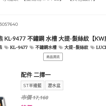
3057640
 KL-9477 不鏽鋼 水槽 大提-髮絲紋【
熊
KL-9477
不鏽鋼水槽
大提-髮絲紋
LUC
商品資訊
配件 二擇一
ST半邊籃
瀝水盆
市價 17,160