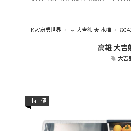
KW廚房世界
🔹 大吉熊 ★ 水槽
604
高雄 大吉熊
大吉
特 價