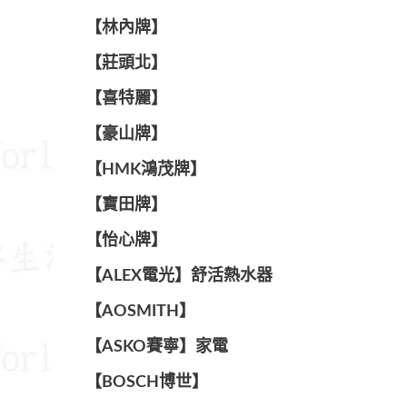
【林內牌】
【莊頭北】
【喜特麗】
【豪山牌】
【HMK鴻茂牌】
【寶田牌】
️【怡心牌】️
️️【ALEX電光】舒活熱水器️️
【AOSMITH】
【ASKO賽寧】家電
【BOSCH博世】