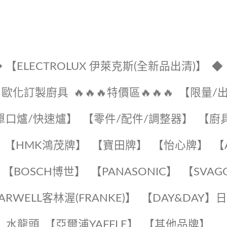
 【ELECTROLUX 伊萊克斯(全新品出清)】
◆
🔹歐化訂製廚具
🔥🔥🔥特價區🔥🔥🔥
【限量/
單口爐/快速爐】
【零件/配件/調整器】
【廚
【HMK鴻茂牌】
【寶田牌】
️【怡心牌】️
️
【BOSCH博世】
️【PANASONIC】️
️【SVAG
EARWELL客林渥(FRANKE)】️
️【DAY&DAY】
K】水龍頭️
【亞爾浦YAFFLE】
️【其他品牌】️