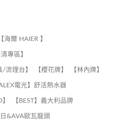
【海爾 HAIER 】
出清專區】
具/流理台】
【櫻花牌】
【林內牌】
️【ALEX電光】舒活熱水器️️
O】️
️【BEST】️義大利品牌
️日日&AVA歐瓦龍頭