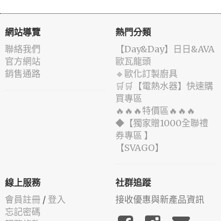
網站導覽
熱門分類
聯絡我們
️【Day&Day】️日日&AVA
官方網站
歐瓦龍頭
銷售通路
🔹歐化訂製廚具
🛒🛒【電熱水器】快速購
買專區
🔥🔥🔥特價區🔥🔥🔥
◆【獨家贈1000全聯禮
券專區 】
️【SVAGO】️
線上服務
社群追蹤
會員註冊
/
登入
接收優惠與新產品資訊
忘記密碼