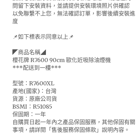
問留下安裝資料，並請提供安裝環境照片供確認
以免聯繫不上您，無法確認訂單，影響後續安裝進
度
📌如下標表示同意以上📌
◤商品名稱◢
櫻花牌 R7600 90cm 歐化近吸除油煙機
***配送到一樓***
型號：R7600XL
產地(國家)：台灣
貨源：原廠公司貨
BSMI：R51085
保固期：一年
自購買日起一年內之產品保固服務，其他保固有關
事項，請詳閱「售後服務保固條款」說明內容。