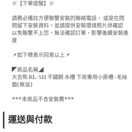
※【下單提醒】※
請務必備註方便聯繫安裝的聯絡電話， 或是在問
問留下安裝資料，並請提供安裝環境照片供確認
以免聯繫不上您，無法確認訂單，影響後續安裝進
度
📌如下標表示同意以上📌
◤商品名稱◢
大吉熊 KL-511 不鏽鋼 水槽 下崁專用小原槽-毛絲
面(無溢)
***本商品不含安裝費***
運送與付款