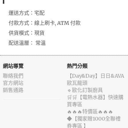
運送方式：宅配
付款方式：線上刷卡, ATM 付款
供貨模式：現貨
配送溫層： 常溫
網站導覽
熱門分類
聯絡我們
️【Day&Day】️日日&AVA
官方網站
歐瓦龍頭
銷售通路
🔹歐化訂製廚具
🛒🛒【電熱水器】快速購
買專區
🔥🔥🔥特價區🔥🔥🔥
◆【獨家贈1000全聯禮
券專區 】