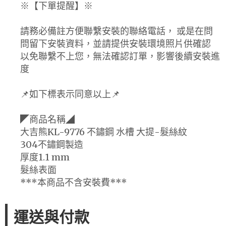
※【下單提醒】※
請務必備註方便聯繫安裝的聯絡電話， 或是在問
問留下安裝資料，並請提供安裝環境照片供確認
以免聯繫不上您，無法確認訂單，影響後續安裝進
度
📌如下標表示同意以上📌
◤商品名稱◢
大吉熊KL-9776 不鏽鋼 水槽 大提-髮絲紋
304不鏽鋼製造
厚度1.1 mm
髮絲表面
***本商品不含安裝費***
運送與付款