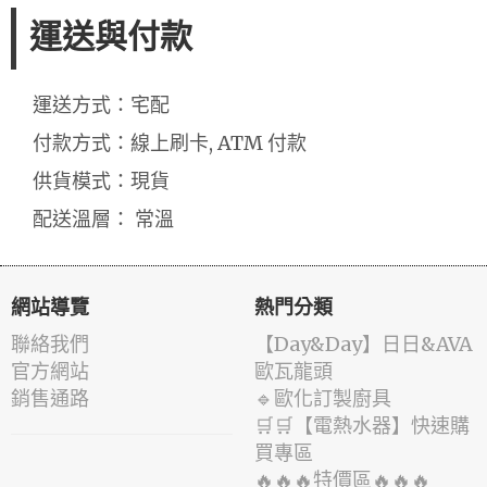
運送與付款
運送方式：宅配
付款方式：線上刷卡, ATM 付款
供貨模式：現貨
配送溫層： 常溫
網站導覽
熱門分類
聯絡我們
️【Day&Day】️日日&AVA
官方網站
歐瓦龍頭
銷售通路
🔹歐化訂製廚具
🛒🛒【電熱水器】快速購
買專區
🔥🔥🔥特價區🔥🔥🔥