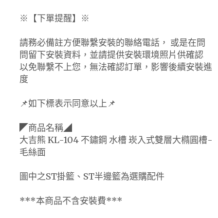
※【下單提醒】※
請務必備註方便聯繫安裝的聯絡電話， 或是在問
問留下安裝資料，並請提供安裝環境照片供確認
以免聯繫不上您，無法確認訂單，影響後續安裝進
度
📌如下標表示同意以上📌
◤商品名稱◢
大吉熊 KL-104 不鏽鋼 水槽 崁入式雙層大橢圓槽-
毛絲面
圖中之ST掛籃、ST半邊籃為選購配件
***本商品不含安裝費***