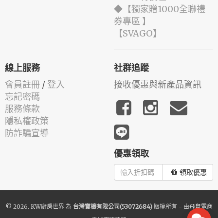
◆【獨家贈1000全聯禮
券專區 】
️【SVAGO】️
線上服務
社群追蹤
會員註冊
/
登入
接收優惠與新產品資訊
忘記密碼
服務條款
隱私權政策
防詐騙宣導
優惠領取
領取優惠
© 2026.
KW廚房世界
為
台灣寶櫥有限公司(53072684)
版權所有 - 由
飛鼠電商