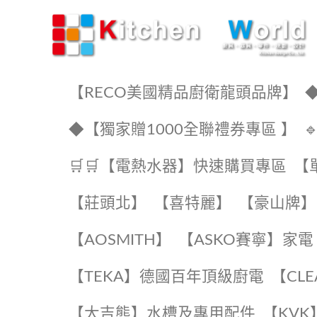
KW廚房世界
【RECO美國精品廚衛龍頭品牌】
◆
◆【獨家贈1000全聯禮券專區 】
🛒🛒【電熱水器】快速購買專區
【
【莊頭北】
【喜特麗】
【豪山牌】
【AOSMITH】
【ASKO賽寧】家電
️【TEKA】️德國百年頂級廚電
️【CL
【大吉熊】水槽及專用配件
️【KV