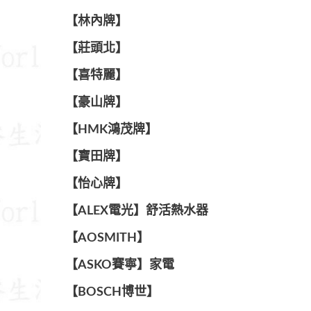
【林內牌】
【莊頭北】
【喜特麗】
【豪山牌】
【HMK鴻茂牌】
【寶田牌】
️【怡心牌】️
️️【ALEX電光】舒活熱水器️️
【AOSMITH】
【ASKO賽寧】家電
【BOSCH博世】