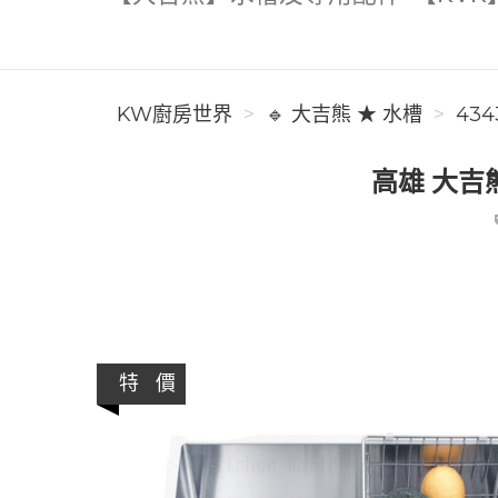
KW廚房世界
🔹 大吉熊 ★ 水槽
434
高雄 大吉熊
特 價