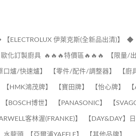
 【ELECTROLUX 伊萊克斯(全新品出清)】
◆
🔹歐化訂製廚具
🔥🔥🔥特價區🔥🔥🔥
【限量/
單口爐/快速爐】
【零件/配件/調整器】
【廚
【HMK鴻茂牌】
【寶田牌】
️【怡心牌】️
️
【BOSCH博世】
️【PANASONIC】️
️【SVAG
EARWELL客林渥(FRANKE)】️
️【DAY&DAY】
K】水龍頭️
【亞爾浦YAFFLE】
️【其他品牌】️