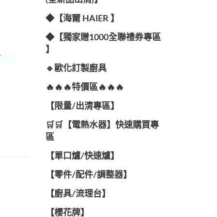
(全新品出清)】
◆【海爾 HAIER 】
◆【獨家贈1000全聯禮券專區
】
🔹歐化訂製廚具
🔥🔥🔥特價區🔥🔥🔥
【限量/出清專區】
🛒🛒【電熱水器】快速購買專
區
【單口爐/快速爐】
【零件/配件/調整器】
【廚具/流理台】
【櫻花牌】