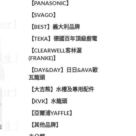
️【PANASONIC】️
️【SVAGO】️
️【BEST】️義大利品牌
️【TEKA】️德國百年頂級廚電
️【CLEARWELL客林渥
(FRANKE)】️
️【DAY&DAY】️日日&AVA歐
瓦龍頭
【大吉熊】水槽及專用配件
️【KVK】水龍頭️
【亞爾浦YAFFLE】
️【其他品牌】️