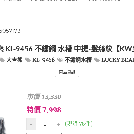
3057173
 KL-9456 不鏽鋼 水槽 中提-髮絲紋【
大吉熊
KL-9456
不鏽鋼水槽
LUCKY BEA
商品資訊
市價 13,330
特價 7,998
(現貨 78件)