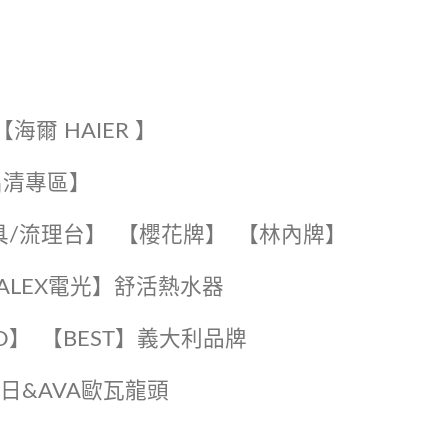
【海爾 HAIER 】
出清專區】
具/流理台】
【櫻花牌】
【林內牌】
️【ALEX電光】舒活熱水器️️
O】️
️【BEST】️義大利品牌
️日日&AVA歐瓦龍頭