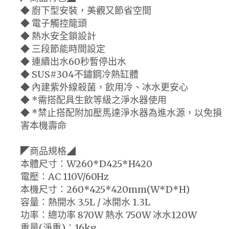
◆ 廚下型安裝，美觀又節省空間
◆ 電子觸控龍頭
◆ 熱水安全鎖設計
◆ 三段節能時間設定
◆ 連續出水60秒暫停出水
◆ SUS#304不鏽鋼冷熱缸體
◆ 內建紫外線殺菌，飲用冷、冰水更安心
◆ *需搭配具生飲等級之淨水器使用
◆ *禁止搭配附加壓馬達淨水器為進水源，以免損
害本機壽命
◤商品規格◢
本體尺寸：W260*D425*H420
電壓：AC 110V/60Hz
本機尺寸：260*425*420mm(W*D*H)
容量：熱開水 3.5L / 冰開水 1.3L
功率：總功率 870W 熱水 750W 冰水120W
重量(淨重)：16kg