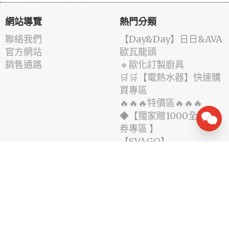
網站導覽
熱門分類
聯絡我們
️【Day&Day】️日日&AVA
官方網站
歐瓦龍頭
銷售通路
🔹歐化訂製廚具
🛒🛒【電熱水器】快速購
買專區
🔥🔥🔥特價區🔥🔥🔥
◆【獨家贈1000全聯禮
券專區 】
️【SVAGO】️
線上服務
社群追蹤
會員註冊
/
登入
接收優惠與新產品資訊
忘記密碼
服務條款