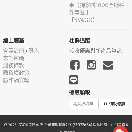
◆【獨家贈1000全聯禮
券專區 】
️【SVAGO】️
線上服務
社群追蹤
會員註冊
/
登入
接收優惠與新產品資訊
忘記密碼
服務條款
隱私權政策
防詐騙宣導
優惠領取
領取優惠
© 2026.
KW廚房世界
為
台灣寶櫥有限公司(53072684)
版權所有 - 由
飛鼠電商