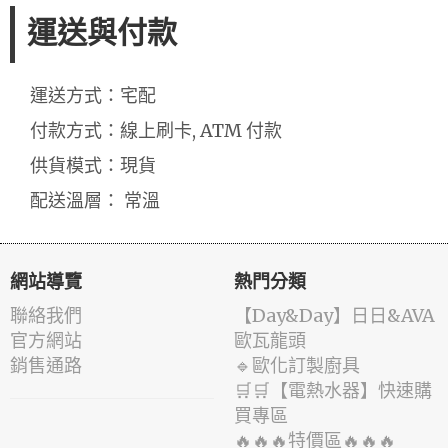
運送與付款
運送方式：宅配
付款方式：線上刷卡, ATM 付款
供貨模式：現貨
配送溫層： 常溫
網站導覽
熱門分類
聯絡我們
️【Day&Day】️日日&AVA
官方網站
歐瓦龍頭
銷售通路
🔹歐化訂製廚具
🛒🛒【電熱水器】快速購
買專區
🔥🔥🔥特價區🔥🔥🔥