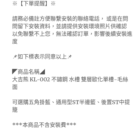
※【下單提醒】※
請務必備註方便聯繫安裝的聯絡電話， 或是在問
問留下安裝資料，並請提供安裝環境照片供確認
以免聯繫不上您，無法確認訂單，影響後續安裝進
度
📌如下標表示同意以上📌
◤商品名稱◢
大吉熊 KL-002 不鏽鋼 水槽 雙層歐化單槽-毛絲
面
可選購五角掛藍、通用型ST半邊籃、後置ST中提
籠
***本商品不含安裝費***