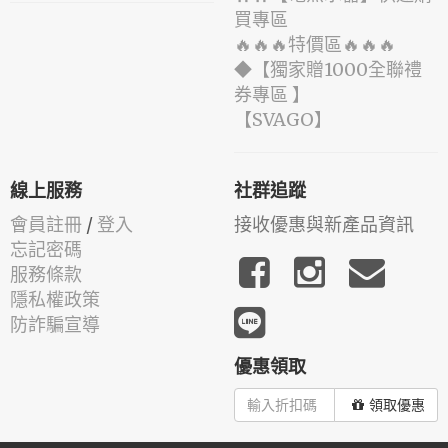
買專區
🔥🔥🔥特價區🔥🔥🔥
◆【獨家贈1000全聯禮
券專區 】
️【SVAGO】️
線上服務
社群追蹤
會員註冊
/
登入
接收優惠與新產品資訊
忘記密碼
服務條款
隱私權政策
防詐騙宣導
優惠領取
領取優惠