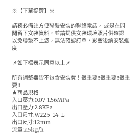
※【下單提醒】※
請務必備註方便聯繫安裝的聯絡電話， 或是在問
問留下安裝資料，並請提供安裝環境照片供確認
以免聯繫不上您，無法確認訂單，影響後續安裝進
度
📌如下標表示同意以上📌
所有調整器皆不包含安裝費！很重要‼️很重要‼️很重
要‼️
★商品規格
入口壓力:0.07-1.56MPa
出口壓力:2.8KPa
入口尺寸:W22.5-14-L
出口尺寸:12mm
流量:2.5kg/h