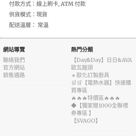
付款方式：線上刷卡, ATM 付款
供貨模式：現貨
配送溫層： 常溫
網站導覽
熱門分類
聯絡我們
️【Day&Day】️日日&AVA
官方網站
歐瓦龍頭
銷售通路
🔹歐化訂製廚具
🛒🛒【電熱水器】快速購
買專區
🔥🔥🔥特價區🔥🔥🔥
◆【獨家贈1000全聯禮
券專區 】
️【SVAGO】️