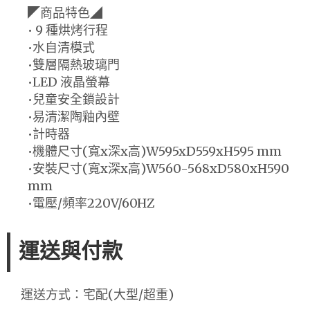
◤商品特色◢
• 9 種烘烤行程
•水自清模式
•雙層隔熱玻璃門
•LED 液晶螢幕
•兒童安全鎖設計
•易清潔陶釉內壁
•計時器
•機體尺寸(寬x深x高)W595xD559xH595 mm
•安裝尺寸(寬x深x高)W560-568xD580xH590
mm
•電壓/頻率220V/60HZ
運送與付款
運送方式：宅配(大型/超重)