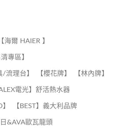
【海爾 HAIER 】
出清專區】
具/流理台】
【櫻花牌】
【林內牌】
️【ALEX電光】舒活熱水器️️
O】️
️【BEST】️義大利品牌
️日日&AVA歐瓦龍頭