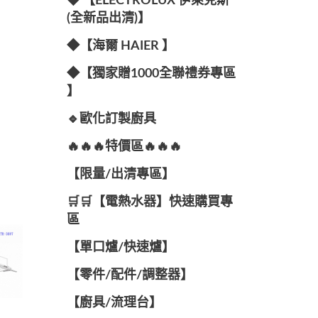
◆ 【ELECTROLUX 伊萊克斯
(全新品出清)】
◆【海爾 HAIER 】
◆【獨家贈1000全聯禮券專區
】
🔹歐化訂製廚具
🔥🔥🔥特價區🔥🔥🔥
【限量/出清專區】
🛒🛒【電熱水器】快速購買專
區
【單口爐/快速爐】
【零件/配件/調整器】
【廚具/流理台】