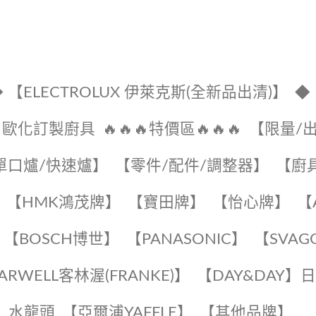
 【ELECTROLUX 伊萊克斯(全新品出清)】
◆
🔹歐化訂製廚具
🔥🔥🔥特價區🔥🔥🔥
【限量/
單口爐/快速爐】
【零件/配件/調整器】
【廚
【HMK鴻茂牌】
【寶田牌】
️【怡心牌】️
️
【BOSCH博世】
️【PANASONIC】️
️【SVAG
EARWELL客林渥(FRANKE)】️
️【DAY&DAY】
K】水龍頭️
【亞爾浦YAFFLE】
️【其他品牌】️