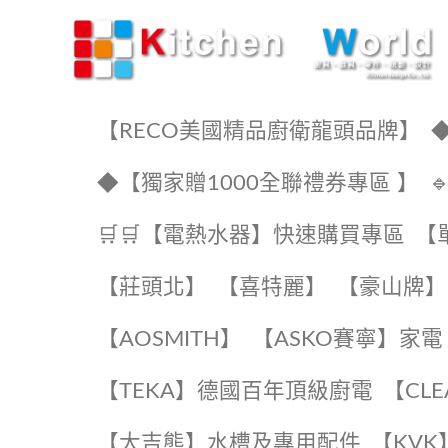
KW廚房世界
【RECO美國精品廚衛龍頭品牌】
◆
◆【獨家贈1000全聯禮券專區 】
🛒🛒【電熱水器】快速購買專區
【
【莊頭北】
【喜特麗】
【豪山牌】
【AOSMITH】
【ASKO賽寧】家電
️【TEKA】️德國百年頂級廚電
️【CL
【大吉熊】水槽及專用配件
️【KV