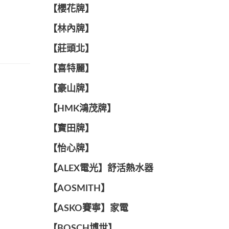
【櫻花牌】
【林內牌】
【莊頭北】
【喜特麗】
【豪山牌】
【HMK鴻茂牌】
【寶田牌】
️【怡心牌】️
️️【ALEX電光】舒活熱水器️️
【AOSMITH】
【ASKO賽寧】家電
【BOSCH博世】