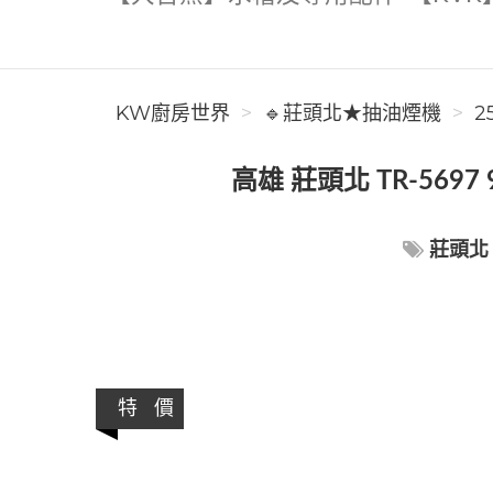
KW廚房世界
🔹莊頭北★抽油煙機
2
高雄 莊頭北 TR-56
莊頭北
特 價