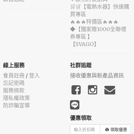
🛒🛒【電熱水器】快速購
買專區
🔥🔥🔥特價區🔥🔥🔥
◆【獨家贈1000全聯禮
券專區 】
️【SVAGO】️
線上服務
社群追蹤
會員註冊
/
登入
接收優惠與新產品資訊
忘記密碼
服務條款
隱私權政策
防詐騙宣導
優惠領取
領取優惠