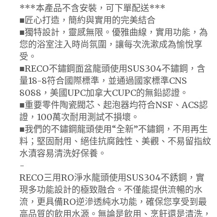
***本產品不含安裝，可下單配送***
■匠心打造，簡約與實用的完美結合
■獨特設計，靈感無限。優雅曲線，實用功能，為
您的浴室注入時尚氛圍，讓每次洗漱成為愉悅享
受。
■RECO不鏽鋼面盆龍頭使用SUS304不鏽鋼，含
量18-8符合國際標準，並通過國家標準CNS
8088，美國UPC加拿大CUPC的無鉛認證。
■重要零件陶瓷閥芯、起泡器均符合NSF、ACS認
證，100萬次耐用測試不損壞。
■我們的不鏽鋼龍頭使用“全新”不鏽鋼，不用再生
料；堅固耐用、絕佳抗腐蝕性、美觀、不易留指紋
水漬容易清洗好保養。
-
RECO三用RO淨水龍頭使用SUS304不銹鋼，實
現多功能設計的極致融合。不僅能提供流暢的水
流，更具備RO逆滲透純水功能，確保您享受到最
高品質的飲用水源。無論是飲用、烹飪還是清洗，