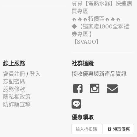
🛒🛒【電熱水器】快速購
買專區
🔥🔥🔥特價區🔥🔥🔥
◆【獨家贈1000全聯禮
券專區 】
️【SVAGO】️
線上服務
社群追蹤
會員註冊
/
登入
接收優惠與新產品資訊
忘記密碼
服務條款
隱私權政策
防詐騙宣導
優惠領取
領取優惠