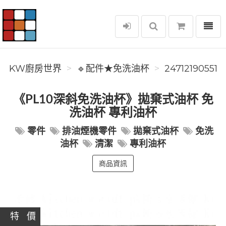
選單
KW廚房世界
KW廚房世界
🔹配件★免洗油杯
24712190551
《PL10深斜免洗油杯》拋棄式油杯 免
洗油杯 專利油杯
零件
排油煙機零件
拋棄式油杯
免洗
油杯
清潔
專利油杯
商品資訊
特 價