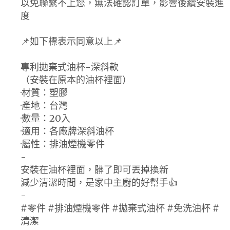
以免聯繫不上您，無法確認訂單，影響後續安裝進
度
📌如下標表示同意以上📌
專利拋棄式油杯-深斜款
（安裝在原本的油杯裡面）
·材質：塑膠
·產地：台灣
·數量：20入
·適用：各廠牌深斜油杯
·屬性：排油煙機零件
-
安裝在油杯裡面，髒了即可丟掉換新
減少清潔時間，是家中主廚的好幫手👍
-
#零件 #排油煙機零件 #拋棄式油杯 #免洗油杯 #
清潔