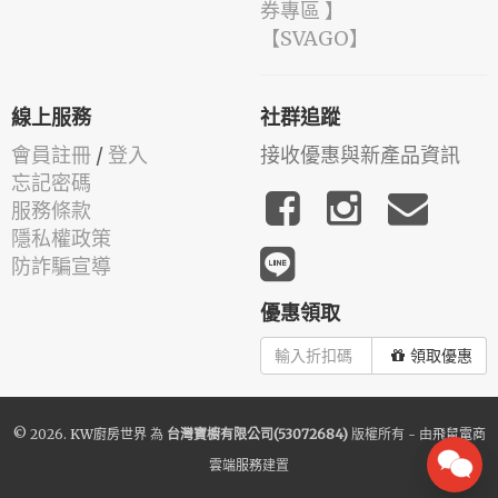
券專區 】
️【SVAGO】️
線上服務
社群追蹤
會員註冊
/
登入
接收優惠與新產品資訊
忘記密碼
服務條款
隱私權政策
防詐騙宣導
優惠領取
領取優惠
© 2026.
KW廚房世界
為
台灣寶櫥有限公司(53072684)
版權所有 - 由
飛鼠電商
雲端服務
建置