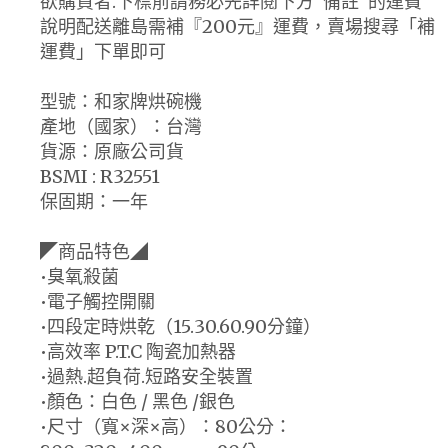
欲購買者.下標前請務必先詳閱下方"備註"的運費
說明配送離島需補『200元』運費，賣場搜尋「補
運費」下單即可
型號：和家牌烘碗機
產地（國家）：台灣
貨源：原廠公司貨
BSMI : R32551
保固期：一年
◤商品特色◢
•臭氧殺菌
•電子觸控開關
•四段定時烘乾（15.30.60.90分鐘）
•高效率 P.T.C 陶瓷加熱器
•過熱.超負荷.短路安全裝置
•顏色：白色 / 黑色 /銀色
•尺寸（寬×深×高）：80公分：