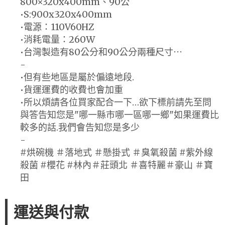
800×320x400mm、90公
•S:900x320x400mm
•電源：110V60HZ
•消耗電量：260W
•台灣製造有80公分和90公分兩種尺寸⋯
-
•但有些地區是屬於偏遠地段.
•貨運運費的收費也會加重
•所以煩請各位買家配合一下…欲下標前請先至問
與答告知您是"哪一縣市哪一區哪一鄉"如果運費比
較多的話.我們會告知您是多少
-
#烘碗機 ＃落地式 ＃懸掛式 ＃臭氧殺菌 #紫外線
殺菌 #櫻花 #林內＃莊頭北 ＃喜特麗＃豪山 ＃寶
田
運送與付款