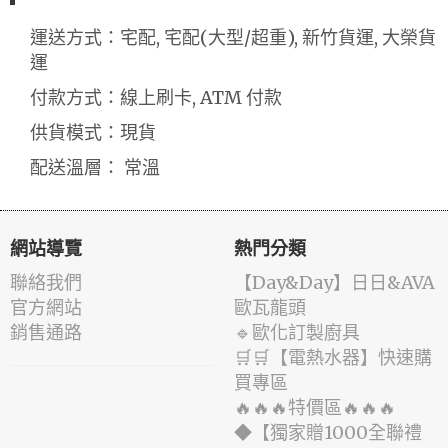
運送方式：宅配, 宅配(大型/超重), 新竹貨運, 大榮貨
運
付款方式：線上刷卡, ATM 付款
供貨模式：現貨
配送溫層： 常溫
網站導覽
熱門分類
聯絡我們
️【Day&Day】️日日&AVA
官方網站
歐瓦龍頭
銷售通路
🔹歐化訂製廚具
🛒🛒【電熱水器】快速購
買專區
🔥🔥🔥特價區🔥🔥🔥
◆【獨家贈1000全聯禮