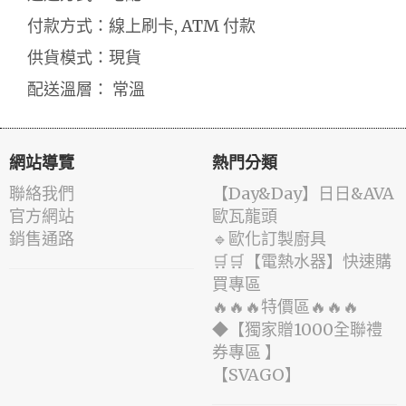
付款方式：線上刷卡, ATM 付款
供貨模式：現貨
配送溫層： 常溫
網站導覽
熱門分類
聯絡我們
️【Day&Day】️日日&AVA
官方網站
歐瓦龍頭
銷售通路
🔹歐化訂製廚具
🛒🛒【電熱水器】快速購
買專區
🔥🔥🔥特價區🔥🔥🔥
◆【獨家贈1000全聯禮
券專區 】
️【SVAGO】️