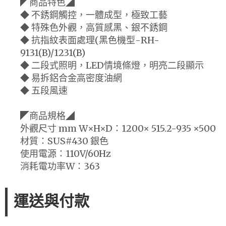
◤商品特色◢
◆ 不銹鋼觸控，一體成型，極致工藝
◆ 特殊色外觀，高質感黑、銀不銹鋼
◆ 抗指紋表面處理(黑色機型-RH-
9131(B)/1231(B)
◆ 二段式照明，LED情境條燈，明亮二段顯示
◆ 易拆鋁合金高密度油網
◆ 五段風速
◤商品規格◢
外觀尺寸 mm W×H×D：1200× 515.2-935 ×500
材質：SUS#430 銀色
使用電源：110V/60Hz
消耗電功率W：363
運送與付款