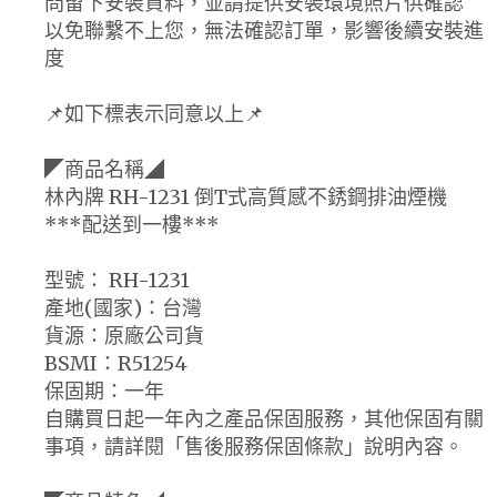
問留下安裝資料，並請提供安裝環境照片供確認
以免聯繫不上您，無法確認訂單，影響後續安裝進
度
📌如下標表示同意以上📌
◤商品名稱◢
林內牌 RH-1231 倒T式高質感不銹鋼排油煙機
***配送到一樓***
型號： RH-1231
產地(國家)：台灣
貨源：原廠公司貨
BSMI：R51254
保固期：一年
自購買日起一年內之產品保固服務，其他保固有關
事項，請詳閱「售後服務保固條款」說明內容。