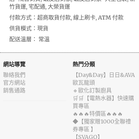
竹貨運, 宅配通, 大榮貨運
付款方式：超商取貨付款, 線上刷卡, ATM 付款
供貨模式：現貨
配送溫層： 常溫
網站導覽
熱門分類
聯絡我們
️【Day&Day】️日日&AVA
官方網站
歐瓦龍頭
銷售通路
🔹歐化訂製廚具
🛒🛒【電熱水器】快速購
買專區
🔥🔥🔥特價區🔥🔥🔥
◆【獨家贈1000全聯禮
券專區 】
️【SVAGO】️