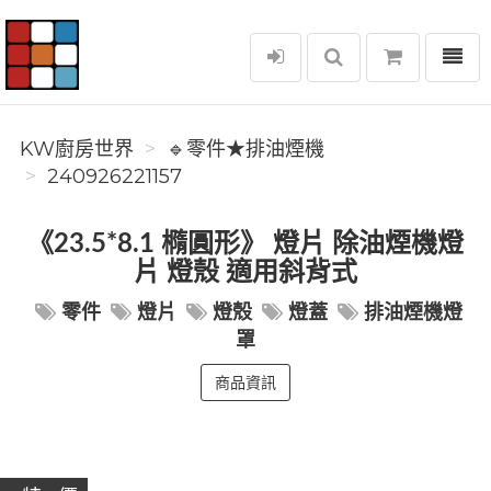
選單
KW廚房世界
KW廚房世界
🔹零件★排油煙機
240926221157
《23.5*8.1 橢圓形》 燈片 除油煙機燈
片 燈殼 適用斜背式
零件
燈片
燈殼
燈蓋
排油煙機燈
罩
商品資訊