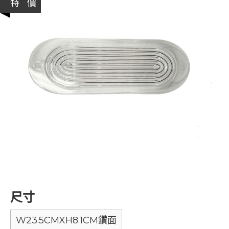
特 價
尺寸
W23.5CMXH8.1CM鑽面