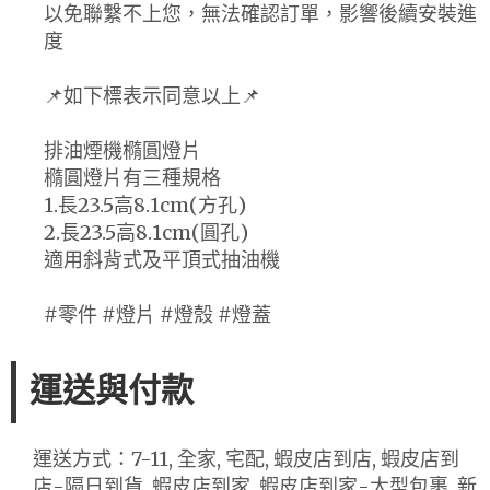
以免聯繫不上您，無法確認訂單，影響後續安裝進
度
📌如下標表示同意以上📌
排油煙機橢圓燈片
橢圓燈片有三種規格
1.長23.5高8.1cm(方孔)
2.長23.5高8.1cm(圓孔)
適用斜背式及平頂式抽油機
#零件 #燈片 #燈殼 #燈蓋
運送與付款
運送方式：7-11, 全家, 宅配, 蝦皮店到店, 蝦皮店到
店-隔日到貨, 蝦皮店到家, 蝦皮店到家-大型包裹, 新