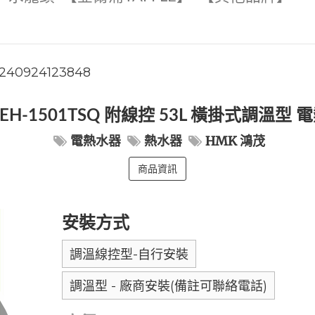
240924123848
EH-1501TSQ 附線控 53L 橫掛式調溫型 電
電熱水器
熱水器
HMK 鴻茂
商品資訊
安裝方式
調溫線控型-自行安裝
調溫型 - 廠商安裝(備註可聯絡電話)