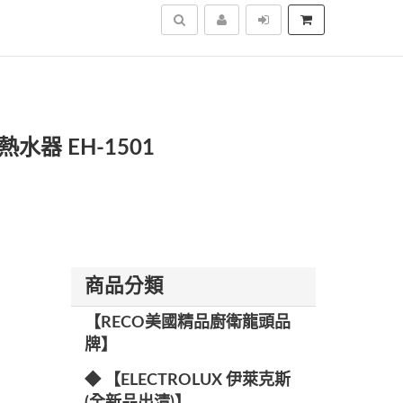
搜尋
熱水器 EH-1501
商品分類
【RECO美國精品廚衛龍頭品
牌】
◆ 【ELECTROLUX 伊萊克斯