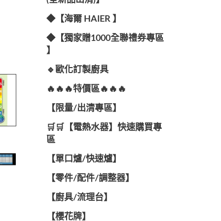
(全新品出清)】
◆【海爾 HAIER 】
◆【獨家贈1000全聯禮券專區
】
🔹歐化訂製廚具
🔥🔥🔥特價區🔥🔥🔥
【限量/出清專區】
🛒🛒【電熱水器】快速購買專
區
【單口爐/快速爐】
【零件/配件/調整器】
【廚具/流理台】
【櫻花牌】