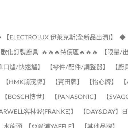
 【ELECTROLUX 伊萊克斯(全新品出清)】
◆
🔹歐化訂製廚具
🔥🔥🔥特價區🔥🔥🔥
【限量/
單口爐/快速爐】
【零件/配件/調整器】
【廚
【HMK鴻茂牌】
【寶田牌】
️【怡心牌】️
️
【BOSCH博世】
️【PANASONIC】️
️【SVAG
EARWELL客林渥(FRANKE)】️
️【DAY&DAY】
K】水龍頭️
【亞爾浦YAFFLE】
️【其他品牌】️