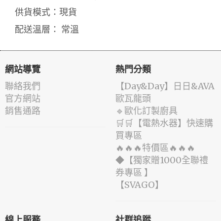
供貨模式：現貨
配送溫層： 常溫
網站導覽
熱門分類
聯絡我們
️【Day&Day】️日日&AVA
官方網站
歐瓦龍頭
銷售通路
🔹歐化訂製廚具
🛒🛒【電熱水器】快速購
買專區
🔥🔥🔥特價區🔥🔥🔥
◆【獨家贈1000全聯禮
券專區 】
️【SVAGO】️
線上服務
社群追蹤