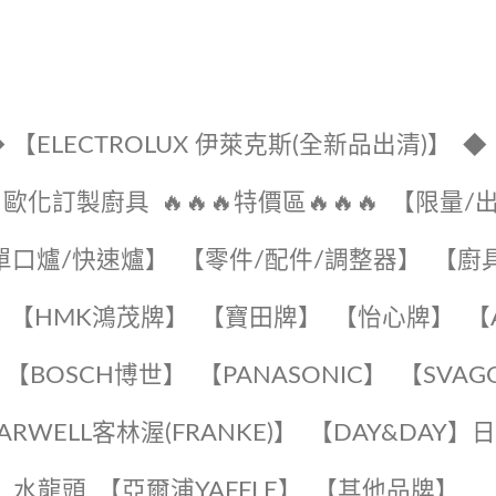
 【ELECTROLUX 伊萊克斯(全新品出清)】
◆
🔹歐化訂製廚具
🔥🔥🔥特價區🔥🔥🔥
【限量/
單口爐/快速爐】
【零件/配件/調整器】
【廚
【HMK鴻茂牌】
【寶田牌】
️【怡心牌】️
️
【BOSCH博世】
️【PANASONIC】️
️【SVAG
EARWELL客林渥(FRANKE)】️
️【DAY&DAY】
K】水龍頭️
【亞爾浦YAFFLE】
️【其他品牌】️