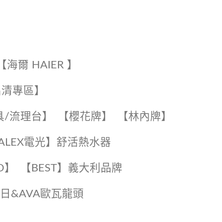
【海爾 HAIER 】
出清專區】
具/流理台】
【櫻花牌】
【林內牌】
️【ALEX電光】舒活熱水器️️
O】️
️【BEST】️義大利品牌
️日日&AVA歐瓦龍頭