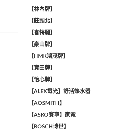
【林內牌】
【莊頭北】
【喜特麗】
【豪山牌】
【HMK鴻茂牌】
【寶田牌】
️【怡心牌】️
️️【ALEX電光】舒活熱水器️️
【AOSMITH】
【ASKO賽寧】家電
【BOSCH博世】