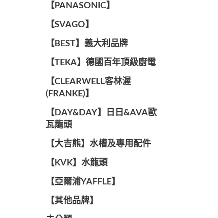
️【PANASONIC】️
️【SVAGO】️
️【BEST】️義大利品牌
️【TEKA】️德國百年頂級廚電
️【CLEARWELL客林渥
(FRANKE)】️
️【DAY&DAY】️日日&AVA歐
瓦龍頭
【大吉熊】水槽及專用配件
️【KVK】水龍頭️
【亞爾浦YAFFLE】
️【其他品牌】️