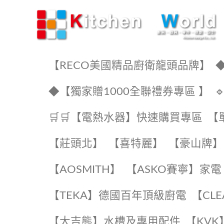
KW廚房世界
【RECO美國精品廚衛龍頭品牌】
◆
◆【獨家贈1000全聯禮券專區 】
🛒🛒【電熱水器】快速購買專區
【
【莊頭北】
【喜特麗】
【豪山牌】
【AOSMITH】
【ASKO賽寧】家電
️【TEKA】️德國百年頂級廚電
️【CL
【大吉熊】水槽及專用配件
️【KV