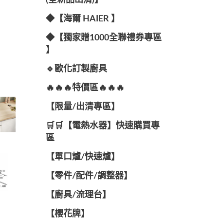
(全新品出清)】
◆【海爾 HAIER 】
◆【獨家贈1000全聯禮券專區
】
🔹歐化訂製廚具
🔥🔥🔥特價區🔥🔥🔥
【限量/出清專區】
🛒🛒【電熱水器】快速購買專
區
【單口爐/快速爐】
【零件/配件/調整器】
【廚具/流理台】
【櫻花牌】