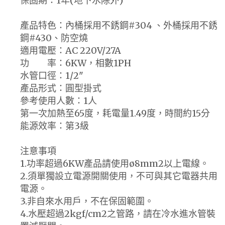
保固期：1年(地下水除外)
產品特色：內桶採用不銹鋼#304 、外桶採用不銹
鋼#430、防空燒
適用電壓：AC 220V/27A
功 率：6KW，相數1PH
水管口徑：1/2"
產品形式：圓型掛式
參考使用人數：1人
第一次加熱至65度，耗電量1.49度，時間約15分
能源效率：第3級
注意事項
1.功率超過6KW產品請使用ø8mm2以上電線。
2.須單獨設立電源開關使用，不可與其它電器共用
電源。
3.非自來水用戶，不在保固範圍。
4.水壓超過2kgf/cm2之管路，請在冷水進水管裝