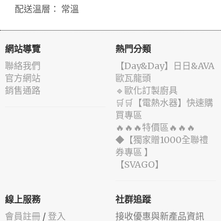
配送溫層： 常溫
網站導覽
熱門分類
聯絡我們
️【Day&Day】️日日&AVA
官方網站
歐瓦龍頭
銷售通路
🔹歐化訂製廚具
🛒🛒【電熱水器】快速購
買專區
🔥🔥🔥特價區🔥🔥🔥
◆【獨家贈1000全聯禮
券專區 】
️【SVAGO】️
線上服務
社群追蹤
會員註冊
/
登入
接收優惠與新產品資訊