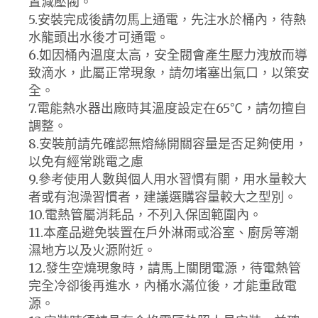
置減壓閥。
5.安裝完成後請勿馬上通電，先注水於桶內，待熱
水龍頭出水後才可通電。
6.如因桶內溫度太高，安全閥會產生壓力洩放而導
致滴水，此屬正常現象，請勿堵塞出氣口，以策安
全。
7.電能熱水器出廠時其溫度設定在65℃，請勿擅自
調整。
8.安裝前請先確認無熔絲開關容量是否足夠使用，
以免有經常跳電之慮
9.參考使用人數與個人用水習慣有關，用水量較大
者或有泡澡習慣者，建議選購容量較大之型別。
10.電熱管屬消耗品，不列入保固範圍內。
11.本產品避免裝置在戶外淋雨或浴室、廚房等潮
濕地方以及火源附近。
12.發生空燒現象時，請馬上關閉電源，待電熱管
完全冷卻後再進水，內桶水滿位後，才能重啟電
源。