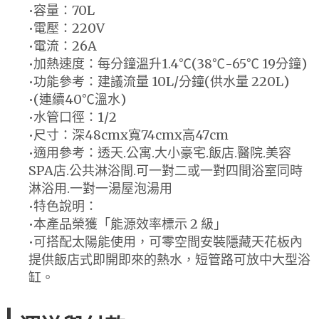
•容量：70L
•電壓：220V
•電流：26A
•加熱速度：每分鐘溫升1.4℃(38℃-65℃ 19分鐘)
•功能參考：建議流量 10L/分鐘(供水量 220L)
•(連續40℃溫水)
•水管口徑：1/2
•尺寸：深48cmx寬74cmx高47cm
•適用參考：透天.公寓.大小豪宅.飯店.醫院.美容
SPA店.公共淋浴間.可一對二或一對四間浴室同時
淋浴用.一對一湯屋泡湯用
•特色說明：
•本產品榮獲「能源效率標示 2 級」
•可搭配太陽能使用，可零空間安裝隱藏天花板內
提供飯店式即開即來的熱水，短管路可放中大型浴
缸。