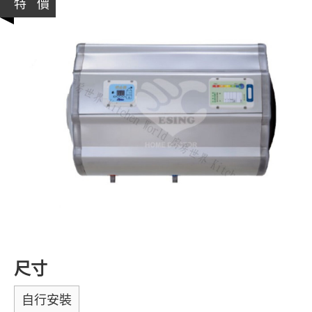
特 價
尺寸
自行安裝