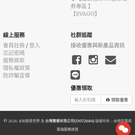
券專區 】
️【SVAGO】️
線上服務
社群追蹤
會員註冊
/
登入
接收優惠與新產品資訊
忘記密碼
服務條款
隱私權政策
防詐騙宣導
優惠領取
領取優惠
© 2026.
KW廚房世界
為
台灣寶櫥有限公司(53072684)
版權所有 - 由
飛鼠電商
雲端服務
建置