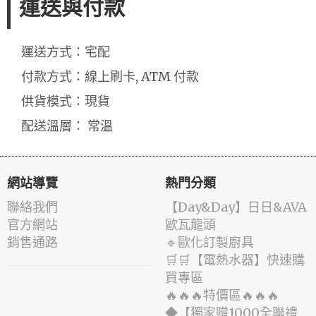
運送與付款
運送方式：宅配
付款方式：線上刷卡, ATM 付款
供貨模式：現貨
配送溫層： 常溫
網站導覽
熱門分類
聯絡我們
️【Day&Day】️日日&AVA
官方網站
歐瓦龍頭
銷售通路
🔹歐化訂製廚具
🛒🛒【電熱水器】快速購
買專區
🔥🔥🔥特價區🔥🔥🔥
◆【獨家贈1000全聯禮