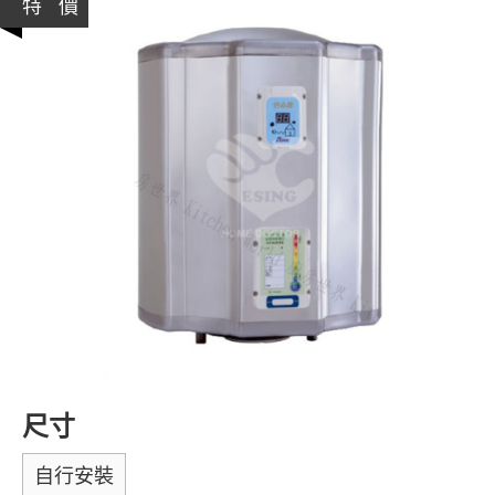
特 價
尺寸
自行安裝