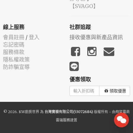
️【SVAGO】️
線上服務
社群追蹤
會員註冊
/
登入
接收優惠與新產品資訊
忘記密碼
服務條款
隱私權政策
防詐騙宣導
優惠領取
領取優惠
© 2026.
KW廚房世界
為
台灣寶櫥有限公司(53072684)
版權所有 - 由
飛鼠電商
雲端服務
建置