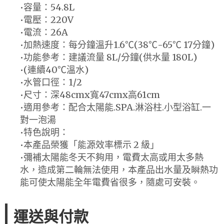
•容量：54.8L
•電壓：220V
•電流：26A
•加熱速度：每分鐘溫升1.6℃(38℃-65℃ 17分鐘)
•功能參考：建議流量 8L/分鐘(供水量 180L)
•(連續40℃溫水)
•水管口徑：1/2
•尺寸：深48cmx寬47cmx高61cm
•適用參考：配合太陽能.SPA.淋浴柱.小型浴缸.一
對一泡湯
•特色說明：
•本產品榮獲「能源效率標示 2 級」
•彌補太陽能冬天不夠用，電費太高或用太多熱
水，造成第二輪無法使用，本產品出水量及瞬熱功
能可使太陽能全年電費省很多，隨處可安裝。
運送與付款