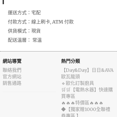
運送方式：宅配
付款方式：線上刷卡, ATM 付款
供貨模式：現貨
配送溫層： 常溫
網站導覽
熱門分類
聯絡我們
️【Day&Day】️日日&AVA
官方網站
歐瓦龍頭
銷售通路
🔹歐化訂製廚具
🛒🛒【電熱水器】快速購
買專區
🔥🔥🔥特價區🔥🔥🔥
◆【獨家贈1000全聯禮
券專區 】