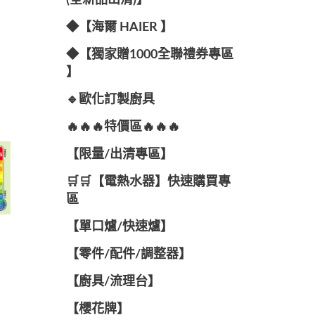
(全新品出清)】
◆【海爾 HAIER 】
◆【獨家贈1000全聯禮券專區
】
🔹歐化訂製廚具
🔥🔥🔥特價區🔥🔥🔥
【限量/出清專區】
🛒🛒【電熱水器】快速購買專
區
【單口爐/快速爐】
【零件/配件/調整器】
【廚具/流理台】
【櫻花牌】