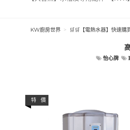
KW廚房世界
🛒🛒【電熱水器】快速購
高
怡心牌
特 價