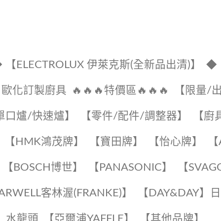
 【ELECTROLUX 伊萊克斯(全新品出清)】
◆
🔹歐化訂製廚具
🔥🔥🔥特價區🔥🔥🔥
【限量/
單口爐/快速爐】
【零件/配件/調整器】
【廚
【HMK鴻茂牌】
【寶田牌】
️【怡心牌】️
️
【BOSCH博世】
️【PANASONIC】️
️【SVAG
EARWELL客林渥(FRANKE)】️
️【DAY&DAY】
K】水龍頭️
【亞爾浦YAFFLE】
️【其他品牌】️