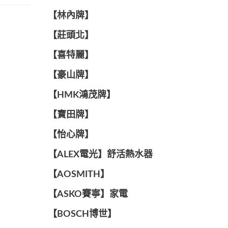
【林內牌】
【莊頭北】
【喜特麗】
【豪山牌】
【HMK鴻茂牌】
【寶田牌】
️【怡心牌】️
️️【ALEX電光】舒活熱水器️️
【AOSMITH】
【ASKO賽寧】家電
【BOSCH博世】