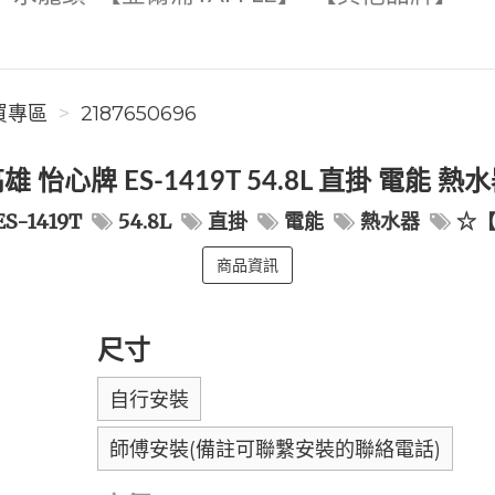
買專區
2187650696
雄 怡心牌 ES-1419T 54.8L 直掛 電能 熱
ES-1419T
54.8L
直掛
電能
熱水器
☆【
商品資訊
尺寸
自行安裝
師傅安裝(備註可聯繫安裝的聯絡電話)