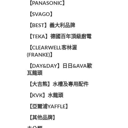
️【PANASONIC】️
️【SVAGO】️
️【BEST】️義大利品牌
️【TEKA】️德國百年頂級廚電
️【CLEARWELL客林渥
(FRANKE)】️
️【DAY&DAY】️日日&AVA歐
瓦龍頭
【大吉熊】水槽及專用配件
️【KVK】水龍頭️
【亞爾浦YAFFLE】
️【其他品牌】️