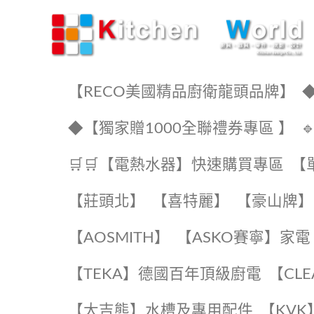
KW廚房世界
【RECO美國精品廚衛龍頭品牌】
◆
◆【獨家贈1000全聯禮券專區 】
🛒🛒【電熱水器】快速購買專區
【
【莊頭北】
【喜特麗】
【豪山牌】
【AOSMITH】
【ASKO賽寧】家電
️【TEKA】️德國百年頂級廚電
️【CL
【大吉熊】水槽及專用配件
️【KV