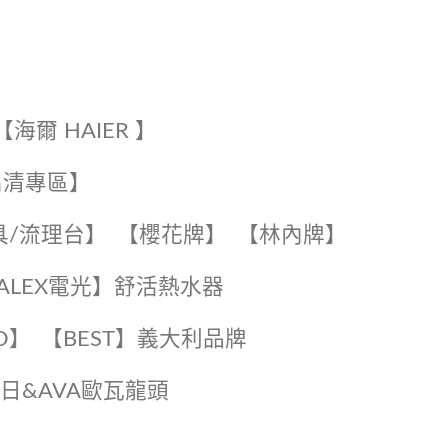
【海爾 HAIER 】
出清專區】
具/流理台】
【櫻花牌】
【林內牌】
️【ALEX電光】舒活熱水器️️
O】️
️【BEST】️義大利品牌
️日日&AVA歐瓦龍頭