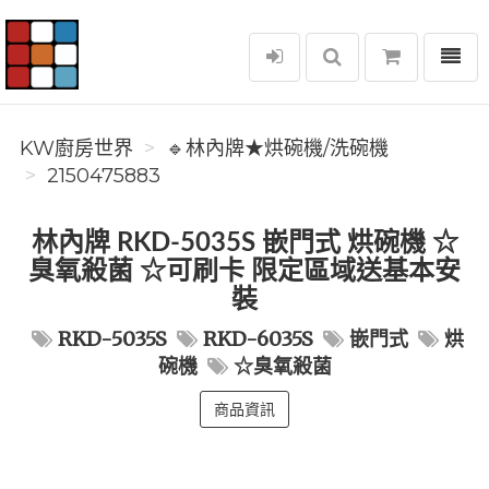
選單
KW廚房世界
KW廚房世界
🔹林內牌★烘碗機/洗碗機
2150475883
林內牌 RKD-5035S 嵌門式 烘碗機 ☆
臭氧殺菌 ☆可刷卡 限定區域送基本安
裝
RKD-5035S
RKD-6035S
嵌門式
烘
碗機
☆臭氧殺菌
商品資訊