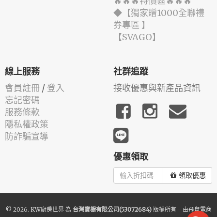
🔥🔥🔥特價區🔥🔥🔥
◆【獨家贈1000全聯禮
券專區 】
️【SVAGO】️
線上服務
社群追蹤
會員註冊
/
登入
接收優惠與新產品資訊
忘記密碼
服務條款
隱私權政策
防詐騙宣導
優惠領取
領取優惠
© 2026.
KW廚房世界
為
台灣寶櫥有限公司(53072684)
版權所有 - 由
飛鼠電商