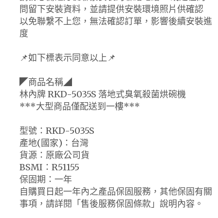
問留下安裝資料，並請提供安裝環境照片供確認
以免聯繫不上您，無法確認訂單，影響後續安裝進
度
📌如下標表示同意以上📌
◤商品名稱◢
林內牌 RKD-5035S 落地式臭氧殺菌烘碗機
***大型商品僅配送到一樓***
型號：RKD-5035S
產地(國家)：台灣
貨源：原廠公司貨
BSMI：R51155
保固期：一年
自購買日起一年內之產品保固服務，其他保固有關
事項，請詳閱「售後服務保固條款」說明內容。