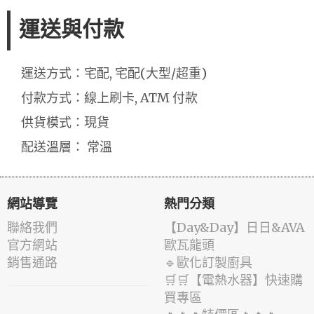
運送與付款
運送方式：宅配, 宅配(大型/超重)
付款方式：線上刷卡, ATM 付款
供貨模式：現貨
配送溫層： 常溫
網站導覽
熱門分類
聯絡我們
️【Day&Day】️日日&AVA
官方網站
歐瓦龍頭
銷售通路
🔹歐化訂製廚具
🛒🛒【電熱水器】快速購
買專區