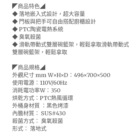
◤商品特色◢
◆ 落地嵌入式設計，超大容量
◆ 門板與把手可自由搭配廚櫃設計
◆ PTC陶瓷電熱系統
◆ 臭氧殺菌
◆ 滑軌帶動式雙層碗籃架，輕鬆拿取滑軌帶動式
雙層碗籃架，輕鬆拿取
◤商品規格◢
外觀尺寸 mm W×H×D：496×700×500
使用電源：110V/60Hz
消耗電功率W：350
烘乾方式：PTC熱風循環
外桶身材質 ：黑色烤漆
內膽材質： SUS#430
殺菌方式： 臭氧殺菌
形式： 落地式