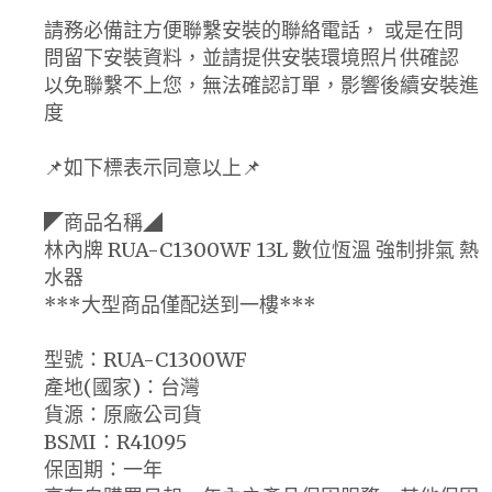
請務必備註方便聯繫安裝的聯絡電話， 或是在問
問留下安裝資料，並請提供安裝環境照片供確認
以免聯繫不上您，無法確認訂單，影響後續安裝進
度
📌如下標表示同意以上📌
◤商品名稱◢
林內牌 RUA-C1300WF 13L 數位恆溫 強制排氣 熱
水器
***大型商品僅配送到一樓***
型號：RUA-C1300WF
產地(國家)：台灣
貨源：原廠公司貨
BSMI：R41095
保固期：一年