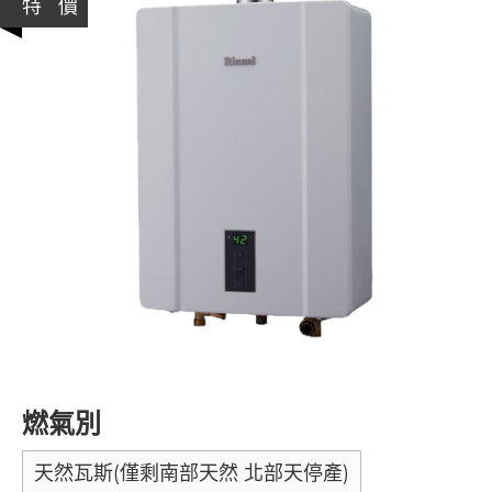
特 價
燃氣別
天然瓦斯(僅剩南部天然 北部天停產)