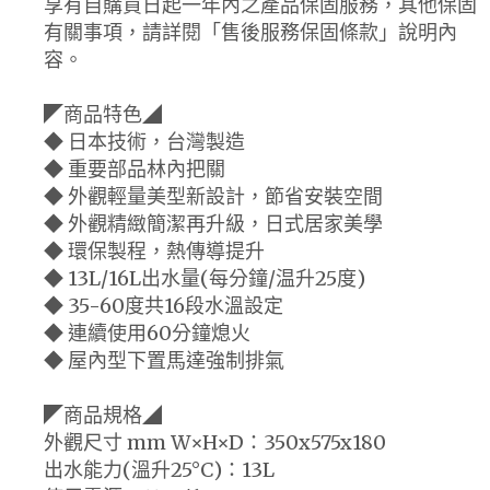
享有自購買日起一年內之產品保固服務，其他保固
有關事項，請詳閱「售後服務保固條款」說明內
容。
◤商品特色◢
◆ 日本技術，台灣製造
◆ 重要部品林內把關
◆ 外觀輕量美型新設計，節省安裝空間
◆ 外觀精緻簡潔再升級，日式居家美學
◆ 環保製程，熱傳導提升
◆ 13L/16L出水量(每分鐘/温升25度)
◆ 35-60度共16段水溫設定
◆ 連續使用60分鐘熄火
◆ 屋內型下置馬達強制排氣
◤商品規格◢
外觀尺寸 mm W×H×D：350x575x180
出水能力(溫升25°C)：13L