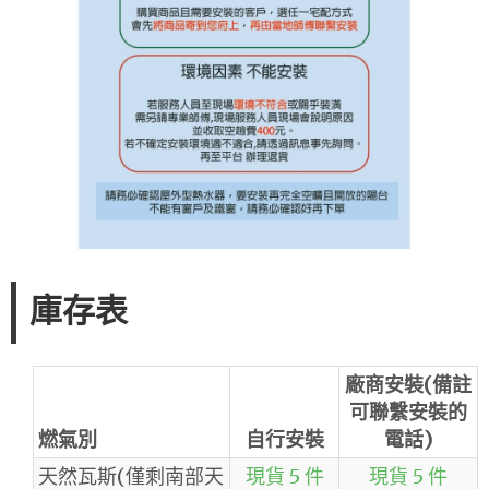
庫存表
廠商安裝(備註
可聯繫安裝的
燃氣別
自行安裝
電話)
天然瓦斯(僅剩南部天
現貨 5 件
現貨 5 件