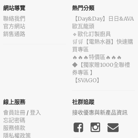
網站導覽
熱門分類
聯絡我們
️【Day&Day】️日日&AVA
官方網站
歐瓦龍頭
銷售通路
🔹歐化訂製廚具
🛒🛒【電熱水器】快速購
買專區
🔥🔥🔥特價區🔥🔥🔥
◆【獨家贈1000全聯禮
券專區 】
️【SVAGO】️
線上服務
社群追蹤
會員註冊
/
登入
接收優惠與新產品資訊
忘記密碼
服務條款
隱私權政策