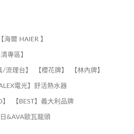
【海爾 HAIER 】
出清專區】
具/流理台】
【櫻花牌】
【林內牌】
️【ALEX電光】舒活熱水器️️
O】️
️【BEST】️義大利品牌
️日日&AVA歐瓦龍頭