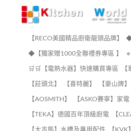
KW廚房世界
【RECO美國精品廚衛龍頭品牌】
◆
◆【獨家贈1000全聯禮券專區 】
🛒🛒【電熱水器】快速購買專區
【
【莊頭北】
【喜特麗】
【豪山牌】
【AOSMITH】
【ASKO賽寧】家電
️【TEKA】️德國百年頂級廚電
️【CL
【大吉熊】水槽及專用配件
️【KV