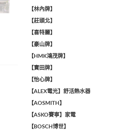
【林內牌】
【莊頭北】
【喜特麗】
【豪山牌】
【HMK鴻茂牌】
【寶田牌】
️【怡心牌】️
️️【ALEX電光】舒活熱水器️️
【AOSMITH】
【ASKO賽寧】家電
【BOSCH博世】