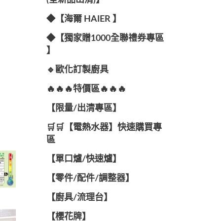
(全新品出清)】
◆【海爾 HAIER 】
◆【獨家贈1000全聯禮券專區
】
🔹歐化訂製廚具
🔥🔥🔥特價區🔥🔥🔥
【限量/出清專區】
🛒🛒【電熱水器】快速購買專
區
【單口爐/快速爐】
【零件/配件/調整器】
【廚具/流理台】
【櫻花牌】