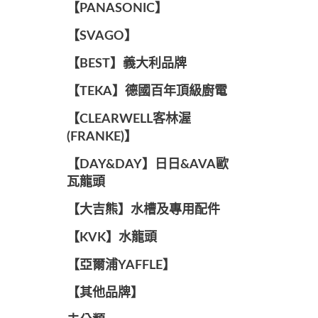
️【PANASONIC】️
️【SVAGO】️
️【BEST】️義大利品牌
️【TEKA】️德國百年頂級廚電
️【CLEARWELL客林渥
(FRANKE)】️
️【DAY&DAY】️日日&AVA歐
瓦龍頭
【大吉熊】水槽及專用配件
️【KVK】水龍頭️
【亞爾浦YAFFLE】
️【其他品牌】️