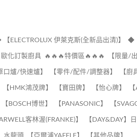
 【ELECTROLUX 伊萊克斯(全新品出清)】
◆
🔹歐化訂製廚具
🔥🔥🔥特價區🔥🔥🔥
【限量/
單口爐/快速爐】
【零件/配件/調整器】
【廚
【HMK鴻茂牌】
【寶田牌】
️【怡心牌】️
️
【BOSCH博世】
️【PANASONIC】️
️【SVAG
EARWELL客林渥(FRANKE)】️
️【DAY&DAY】
K】水龍頭️
【亞爾浦YAFFLE】
️【其他品牌】️