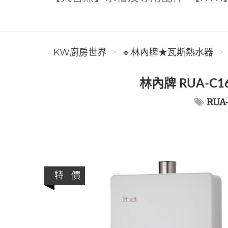
KW廚房世界
🔹林內牌★瓦斯熱水器
林內牌 RUA-C
RUA
特 價