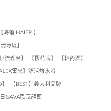
【海爾 HAIER 】
出清專區】
具/流理台】
【櫻花牌】
【林內牌】
️【ALEX電光】舒活熱水器️️
O】️
️【BEST】️義大利品牌
️日日&AVA歐瓦龍頭