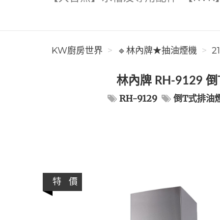
KW廚房世界
🔹林內牌★抽油煙機
2
林內牌 RH-9129
RH-9129
倒T式排油
特 價