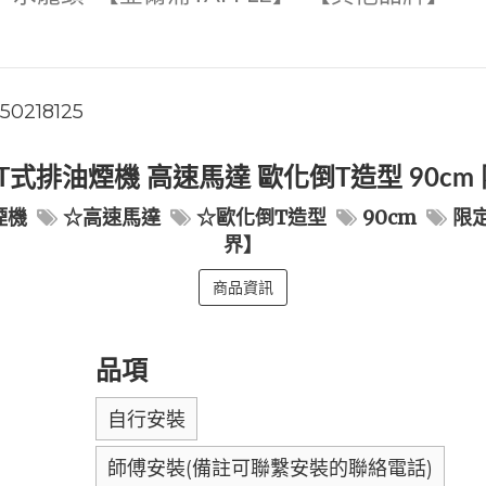
150218125
 倒T式排油煙機 高速馬達 歐化倒T造型 90
煙機
☆高速馬達
☆歐化倒T造型
90cm
限
界】
商品資訊
品項
自行安裝
師傅安裝(備註可聯繫安裝的聯絡電話)