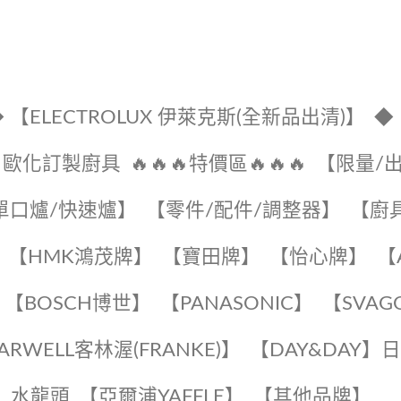
 【ELECTROLUX 伊萊克斯(全新品出清)】
◆
🔹歐化訂製廚具
🔥🔥🔥特價區🔥🔥🔥
【限量/
單口爐/快速爐】
【零件/配件/調整器】
【廚
【HMK鴻茂牌】
【寶田牌】
️【怡心牌】️
️
【BOSCH博世】
️【PANASONIC】️
️【SVAG
EARWELL客林渥(FRANKE)】️
️【DAY&DAY】
K】水龍頭️
【亞爾浦YAFFLE】
️【其他品牌】️