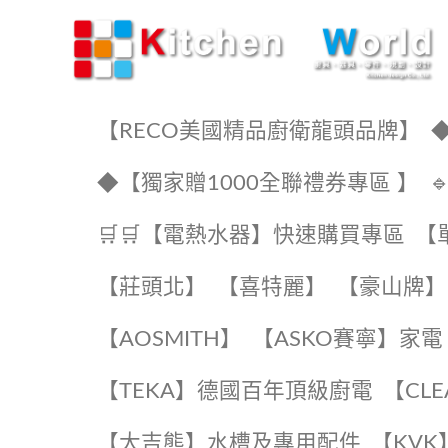
KW廚房世界
【RECO美國精品廚衛龍頭品牌】
◆
◆【獨家贈1000全聯禮券專區 】
🛒🛒【電熱水器】快速購買專區
【
【莊頭北】
【喜特麗】
【豪山牌】
【AOSMITH】
【ASKO賽寧】家電
️【TEKA】️德國百年頂級廚電
️【CL
【大吉熊】水槽及專用配件
️【KV