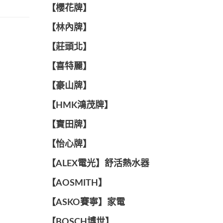
【櫻花牌】
【林內牌】
【莊頭北】
【喜特麗】
【豪山牌】
【HMK鴻茂牌】
【寶田牌】
️【怡心牌】️
️️【ALEX電光】舒活熱水器️️
【AOSMITH】
【ASKO賽寧】家電
【BOSCH博世】