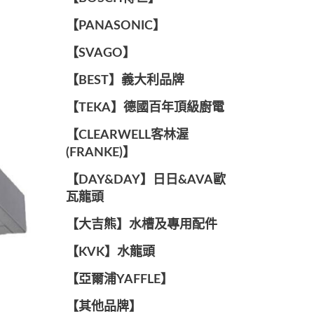
️【PANASONIC】️
️【SVAGO】️
️【BEST】️義大利品牌
️【TEKA】️德國百年頂級廚電
️【CLEARWELL客林渥
(FRANKE)】️
️【DAY&DAY】️日日&AVA歐
瓦龍頭
【大吉熊】水槽及專用配件
️【KVK】水龍頭️
【亞爾浦YAFFLE】
️【其他品牌】️