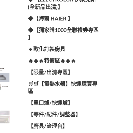
◆ 【ELECTROLUX 伊萊克斯
(全新品出清)】
◆【海爾 HAIER 】
◆【獨家贈1000全聯禮券專區
】
🔹歐化訂製廚具
🔥🔥🔥特價區🔥🔥🔥
【限量/出清專區】
🛒🛒【電熱水器】快速購買專
區
【單口爐/快速爐】
【零件/配件/調整器】
【廚具/流理台】