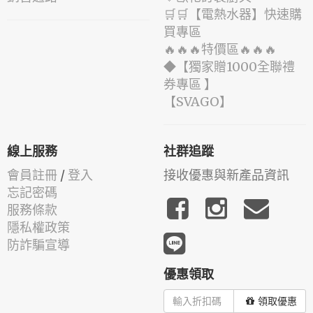
🛒🛒【電熱水器】快速購
買專區
🔥🔥🔥特價區🔥🔥🔥
◆【獨家贈1000全聯禮
券專區 】
️【SVAGO】️
線上服務
社群追蹤
會員註冊
/
登入
接收優惠與新產品資訊
忘記密碼
服務條款
隱私權政策
防詐騙宣導
優惠領取
領取優惠