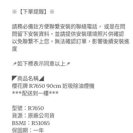
※【下單提醒】※
請務必備註方便聯繫安裝的聯絡電話， 或是在問
問留下安裝資料，並請提供安裝環境照片供確認
以免聯繫不上您，無法確認訂單，影響後續安裝進
度
📌如下標表示同意以上📌
◤商品名稱◢
櫻花牌 R7650 90cm 近吸除油煙機
***配送到一樓***
型號：R7650
貨源：原廠公司貨
BSMI：R51085
保固期：一年