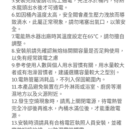
5.安裝完成後請勿馬上通電，先注水於桶內，待熱
水龍頭出水後才可通電。
6.如因桶內溫度太高，安全閥會產生壓力洩放而導
致滴水，此屬正常現象，請勿堵塞出氣口，以策安
全。
7.電能熱水器出廠時其溫度設定在65℃，請勿擅自
調整。
8.安裝前請先確認無熔絲開關容量是否足夠使用，
以免有經常跳電之慮
9.參考使用人數與個人用水習慣有關，用水量較大
者或有泡澡習慣者，建議選購容量較大之型別。
10.電熱管屬消耗品，不列入保固範圍內。
11.本產品避免裝置在戶外淋雨或浴室、廚房等潮
濕地方以及火源附近。
12.發生空燒現象時，請馬上關閉電源，待電熱管
完全冷卻後再進水，內桶水滿位後，才能重啟電
源。
13.安裝時須請具有合格電匠執照人員安裝，並確