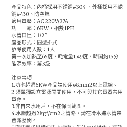
產品特色：內桶採用不銹鋼#304 、外桶採用不銹
鋼#430、防空燒
適用電壓：AC 220V/27A
功 率：6KW，相數1PH
水管口徑：1/2"
產品形式：圓型掛式
參考使用人數：1人
第一次加熱至65度，耗電量1.49度，時間約15分
能源效率：第3級
注意事項
1.功率超過6KW產品請使用ø8mm2以上電線。
2.須單獨設立電源開關使用，不可與其它電器共用
電源。
3.非自來水用戶，不在保固範圍。
4.水壓超過2kgf/cm2之管路，請在冷水進水管裝
置減壓閥。