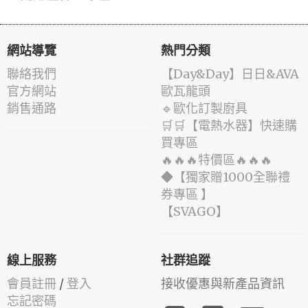
網站導覽
熱門分類
聯絡我們
️【Day&Day】️日日&AVA
官方網站
歐瓦龍頭
銷售通路
🔹歐化訂製廚具
🛒🛒【電熱水器】快速購
買專區
🔥🔥🔥特價區🔥🔥🔥
◆【獨家贈1000全聯禮
券專區 】
️【SVAGO】️
線上服務
社群追蹤
會員註冊
/
登入
接收優惠與新產品資訊
忘記密碼